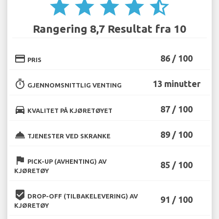
star
star
star
star
star_half
Rangering 8,7 Resultat fra 10
credit_card
86 / 100
PRIS
timer
13 minutter
GJENNOMSNITTLIG VENTING
directions_car
87 / 100
KVALITET PÅ KJØRETØYET
room_service
89 / 100
TJENESTER VED SKRANKE
flag
PICK-UP (AVHENTING) AV
85 / 100
KJØRETØY
beenhere
DROP-OFF (TILBAKELEVERING) AV
91 / 100
KJØRETØY