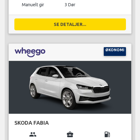
Manuelt gir
3 Dør
SE DETALJER...
ØKONOMI
SKODA FABIA
group
business_center
local_gas_station