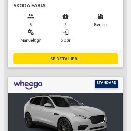
SKODA FABIA
group
business_center
local_gas_station
5
2
Bensin
miscellaneous_services
login
Manuelt gir
5 Dør
SE DETALJER...
STANDARD