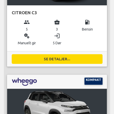
CITROEN C3
group
business_center
local_gas_station
5
3
Bensin
miscellaneous_services
login
Manuelt gir
5 Dør
SE DETALJER...
KOMPAKT