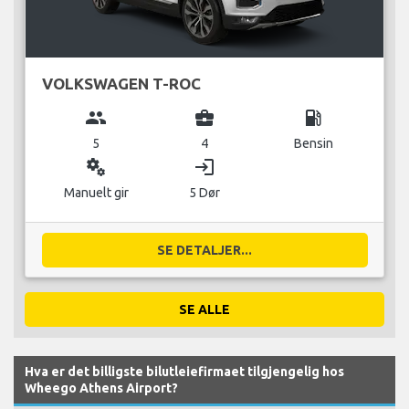
VOLKSWAGEN T-ROC
group
business_center
local_gas_station
5
4
Bensin
miscellaneous_services
login
Manuelt gir
5 Dør
SE DETALJER...
SE ALLE
Hva er det billigste bilutleiefirmaet tilgjengelig hos
Wheego Athens Airport?