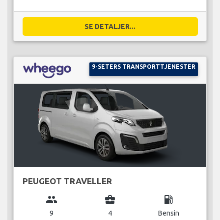
SE DETALJER...
9-SETERS TRANSPORTTJENESTER
PEUGEOT TRAVELLER
group
business_center
local_gas_station
9
4
Bensin