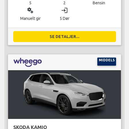
5
2
Bensin
miscellaneous_services
login
Manuelt gir
5 Dør
SE DETALJER...
MIDDELS
SKODA KAMIQ