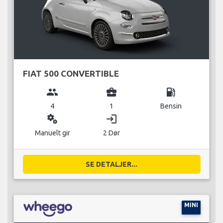
FIAT 500 CONVERTIBLE
group
business_center
local_gas_station
4
1
Bensin
miscellaneous_services
login
Manuelt gir
2 Dør
SE DETALJER...
MINI