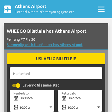
Athens Airport
Essential Airport Informasjon og tjenester
WHEEGO Bilutleie hos Athens Airport
Per rang #7 Fra 30
Sammenligne bilutleiefirmaer hos Athens Airport
USLÅELIG BILUTLEIE
Hentested
Levering til samme sted
Hentedato
Returdato