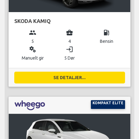
SKODA KAMIQ
group
business_center
local_gas_station
5
4
Bensin
miscellaneous_services
login
Manuelt gir
5 Dør
SE DETALJER...
KOMPAKT ELITE