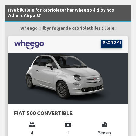
Hva bilutleie for kabrioleter har Wheego å tilby hos
Athens Airport?
Wheego Tilbyr følgende cabrioletbiler til leie:
ØKONOMI
FIAT 500 CONVERTIBLE
group
business_center
local_gas_station
4
1
Bensin