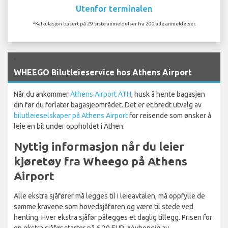
Utenfor terminalen
*Kalkulasjon basert på 29 siste anmeldelser fra 200 alle anmeldelser.
`
WHEEGO Bilutleieservice hos Athens Airport
Når du ankommer
Athens Airport ATH
, husk å hente bagasjen
din før du forlater bagasjeområdet. Det er et bredt utvalg av
bilutleieselskaper på Athens Airport
for reisende som ønsker å
leie en bil under oppholdet i Athen.
Nyttig informasjon når du leier
kjøretøy fra Wheego på Athens
Airport
Alle ekstra sjåfører må legges til i leieavtalen, må oppfylle de
samme kravene som hovedsjåføren og være til stede ved
henting. Hver ekstra sjåfør pålegges et daglig tillegg. Prisen for
en ekstra sjåfør starter på 6,20 EUR. *Avhengig av