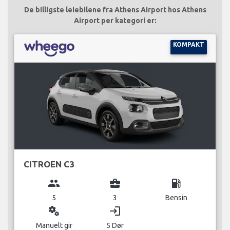
De billigste leiebilene fra Athens Airport hos Athens
Airport per kategori er:
KOMPAKT
CITROEN C3
group
business_center
local_gas_station
5
3
Bensin
miscellaneous_services
login
Manuelt gir
5 Dør