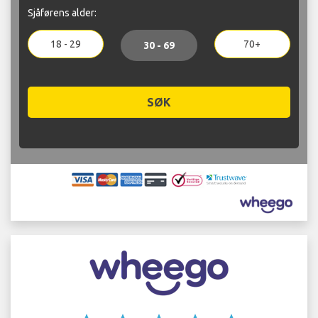
Sjåførens alder:
18 - 29
70+
30 - 69
SØK