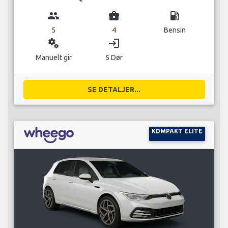
group
business_center
local_gas_station
5
4
Bensin
miscellaneous_services
login
Manuelt gir
5 Dør
SE DETALJER...
KOMPAKT ELITE