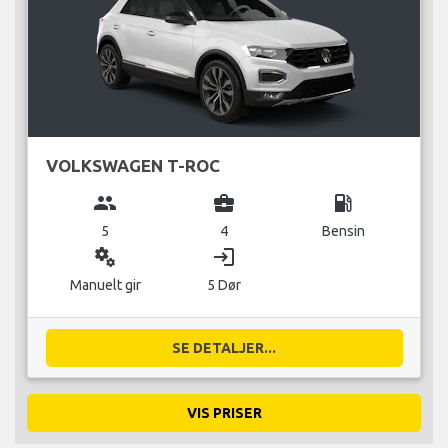
VOLKSWAGEN T-ROC
group
business_center
local_gas_station
5
4
Bensin
miscellaneous_services
login
Manuelt gir
5 Dør
SE DETALJER...
VIS PRISER