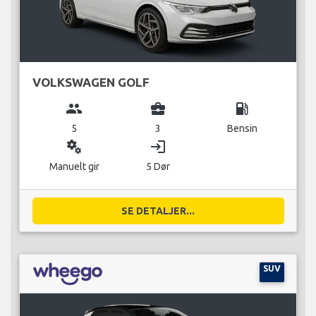
VOLKSWAGEN GOLF
group
business_center
local_gas_station
5
3
Bensin
miscellaneous_services
login
Manuelt gir
5 Dør
SE DETALJER...
SUV