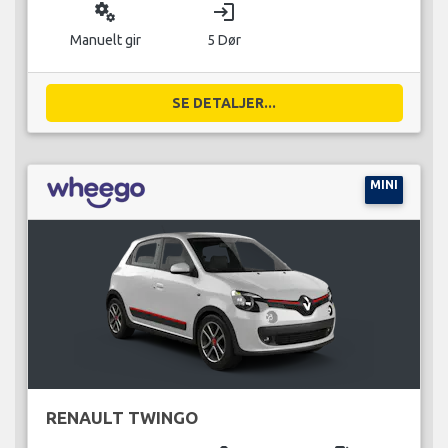
miscellaneous_services
login
Manuelt gir
5 Dør
SE DETALJER...
MINI
RENAULT TWINGO