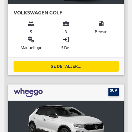
VOLKSWAGEN GOLF
group
business_center
local_gas_station
5
3
Bensin
miscellaneous_services
login
Manuelt gir
5 Dør
SE DETALJER...
SUV