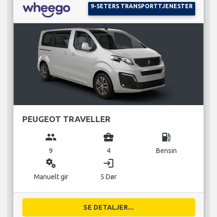
9-SETERS TRANSPORTTJENESTER
PEUGEOT TRAVELLER
group
business_center
local_gas_station
9
4
Bensin
miscellaneous_services
login
Manuelt gir
5 Dør
SE DETALJER...