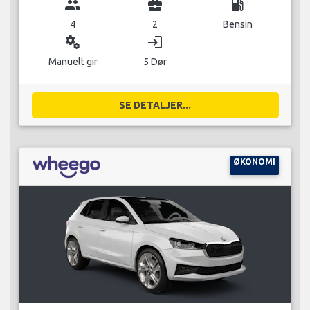
group
business_center
local_gas_station
4
2
Bensin
miscellaneous_services
login
Manuelt gir
5 Dør
SE DETALJER...
ØKONOMI