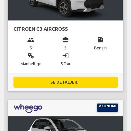
CITROEN C3 AIRCROSS
group
business_center
local_gas_station
5
3
Bensin
miscellaneous_services
login
Manuelt gir
5 Dør
SE DETALJER...
ØKONOMI