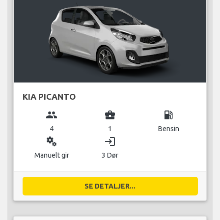
KIA PICANTO
group
business_center
local_gas_station
4
1
Bensin
miscellaneous_services
login
Manuelt gir
3 Dør
SE DETALJER...