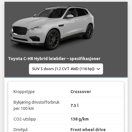
Toyota C-HR Hybrid leiebiler – spesifikasjoner
Kroppstype
Crossover
Bykjøring drivstofforbruk
7.5 l
per 100 km
CO2-utslipp
138 g/km
Drivhjul
Front wheel drive