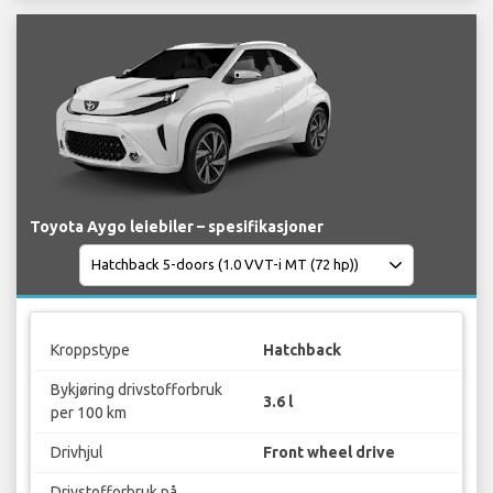
Toyota Aygo leiebiler – spesifikasjoner
Kroppstype
Hatchback
Bykjøring drivstofforbruk
3.6 l
per 100 km
Drivhjul
Front wheel drive
Drivstofforbruk på