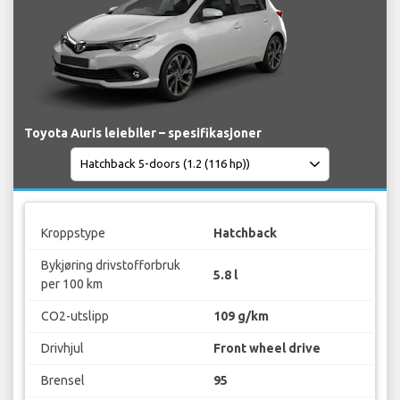
Toyota Auris leiebiler – spesifikasjoner
Kroppstype
Hatchback
Bykjøring drivstofforbruk
5.8 l
per 100 km
CO2-utslipp
109 g/km
Drivhjul
Front wheel drive
Brensel
95