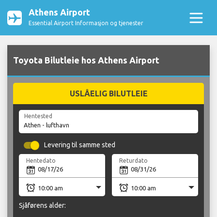
Athens Airport
Essential Airport Informasjon og tjenester
Toyota Bilutleie hos Athens Airport
USLÅELIG BILUTLEIE
Hentested
Levering til samme sted
Hentedato
Returdato
Sjåførens alder: