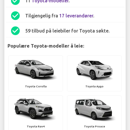
check_circle
11
Toyota-modeller
.
check_circle
Tilgjengelig fra
17 leverandører
.
check_circle
59 tilbud på leiebiler for Toyota søkte.
Populære Toyota-modeller å leie:
Toyota Corolla
Toyota Aygo
Toyota Rav4
Toyota Proace