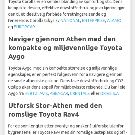
Toyota Corolla er en sømløs blanding av komfort og stil. Dens
kompakte design, effektive drivstofforbruk og jevn kjøring gjør
den til et ideelt valg for både forretningsreisende og
ferierende. Corolla tilbys av
NATIONAL
,
ENTERPRISE
,
ALAMO
og
EUROPCAR
.
Naviger gjennom Athen med den
kompakte og miljøvennlige Toyota
Aygo
Toyota Aygo, med sin kompakte størrelse og miljøvennlige
egenskaper, er en perfekt følgesvenn for å navigere gjennom
de smale atheniske gatene. Dens lave drivstofforbruk og CO2-
utslipp øker dens appell for miljøbevisste reisende. Du kan leie
Aygo fra
HERTZ
,
AVIS
,
ABBYCAR
,
GRENTALS
eller
DRIVE S.A.
.
Utforsk Stor-Athen med den
romslige Toyota Rav4
For de som lengter etter eventyr og ønsker å utforske utenfor
bygrensene, er Toyota Rav4 med sin romslige lasteplass og off-