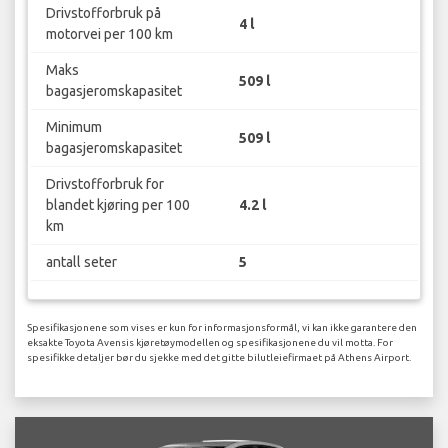
Drivstofforbruk på
4 l
motorvei per 100 km
Maks
509 l
bagasjeromskapasitet
Minimum
509 l
bagasjeromskapasitet
Drivstofforbruk for
blandet kjøring per 100
4.2 l
km
antall seter
5
Spesifikasjonene som vises er kun for informasjonsformål, vi kan ikke garantere den
eksakte Toyota Avensis kjøretøymodellen og spesifikasjonene du vil motta. For
spesifikke detaljer bør du sjekke med det gitte bilutleiefirmaet på Athens Airport.