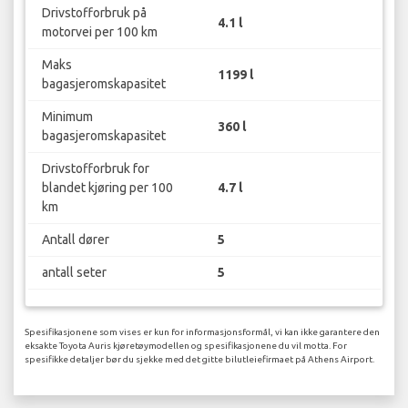
Drivstofforbruk på
4.1 l
motorvei per 100 km
Maks
1199 l
bagasjeromskapasitet
Minimum
360 l
bagasjeromskapasitet
Drivstofforbruk for
blandet kjøring per 100
4.7 l
km
Antall dører
5
antall seter
5
Spesifikasjonene som vises er kun for informasjonsformål, vi kan ikke garantere den
eksakte Toyota Auris kjøretøymodellen og spesifikasjonene du vil motta. For
spesifikke detaljer bør du sjekke med det gitte bilutleiefirmaet på Athens Airport.