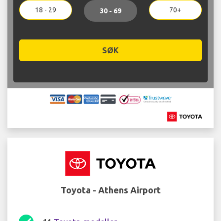
18 - 29
70+
30 - 69
SØK
Toyota - Athens Airport