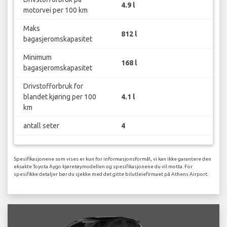
4.9 l
motorvei per 100 km
Maks
812 l
bagasjeromskapasitet
Minimum
168 l
bagasjeromskapasitet
Drivstofforbruk for
blandet kjøring per 100
4.1 l
km
antall seter
4
Spesifikasjonene som vises er kun for informasjonsformål, vi kan ikke garantere den
eksakte Toyota Aygo kjøretøymodellen og spesifikasjonene du vil motta. For
spesifikke detaljer bør du sjekke med det gitte bilutleiefirmaet på Athens Airport.