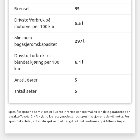
Brensel
95
Drivstofforbruk på
5.5 l
motorvei per 100 km
Minimum
297 l
bagasjeromskapasitet
Drivstofforbruk for
blandet kjøring per 100
6.1 l
km
Antall dører
5
antall seter
5
Spesifikasjonene som vises er kun for informasjonsformål, vi kan ikke garantere den
eksakte Toyota C-HR Hybrid kjøretøymodellen og spesifikasjonene du vil motta. For
spesifikke detaljer bør du sjekke med det gitte bilutleiefirmaet på Athens Airport.