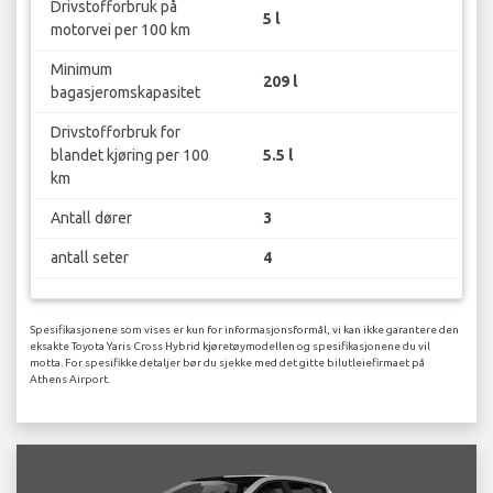
Drivstofforbruk på
5 l
motorvei per 100 km
Minimum
209 l
bagasjeromskapasitet
Drivstofforbruk for
blandet kjøring per 100
5.5 l
km
Antall dører
3
antall seter
4
Spesifikasjonene som vises er kun for informasjonsformål, vi kan ikke garantere den
eksakte Toyota Yaris Cross Hybrid kjøretøymodellen og spesifikasjonene du vil
motta. For spesifikke detaljer bør du sjekke med det gitte bilutleiefirmaet på
Athens Airport.