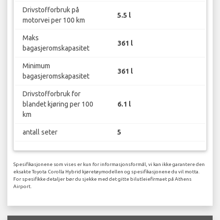
Drivstofforbruk på
5.5 l
motorvei per 100 km
Maks
361 l
bagasjeromskapasitet
Minimum
361 l
bagasjeromskapasitet
Drivstofforbruk for
blandet kjøring per 100
6.1 l
km
antall seter
5
Spesifikasjonene som vises er kun for informasjonsformål, vi kan ikke garantere den
eksakte Toyota Corolla Hybrid kjøretøymodellen og spesifikasjonene du vil motta.
For spesifikke detaljer bør du sjekke med det gitte bilutleiefirmaet på Athens
Airport.