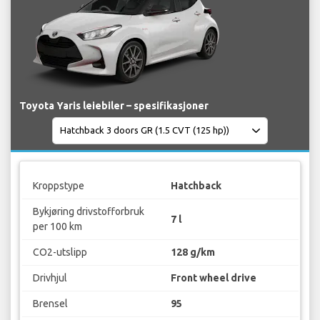
Toyota Yaris leiebiler – spesifikasjoner
Kroppstype
Hatchback
Bykjøring drivstofforbruk
7 l
per 100 km
CO2-utslipp
128 g/km
Drivhjul
Front wheel drive
Brensel
95