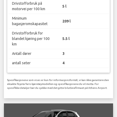
Drivstofforbruk på
5 l
motorvei per 100 km
Minimum
209 l
bagasjeromskapasitet
Drivstofforbruk for
blandet kjøring per 100
5.5 l
km
Antall dører
3
antall seter
4
Spesifikasjonene som vises er kun for informasjonsformål, vi kan ikke garantere den
eksakte Toyota Yaris kjøretøymodellen og spesifikasjonene du vil motta. For
spesifikke detaljer bør du sjekke med det gitte bilutleiefirmaet på Athens Airport.