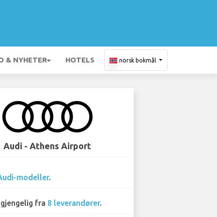
O & NYHETER
HOTELS
norsk bokmål
Audi - Athens Airport
Audi-modeller
.
lgjengelig fra
8 leverandører
.