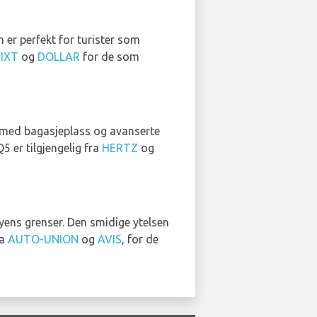
 er perfekt for turister som
SIXT
og
DOLLAR
for de som
lig med bagasjeplass og avanserte
5 er tilgjengelig fra
HERTZ
og
yens grenser. Den smidige ytelsen
ra
AUTO-UNION
og
AVIS
, for de