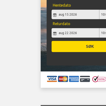
Hentedato
Returdato
SØK