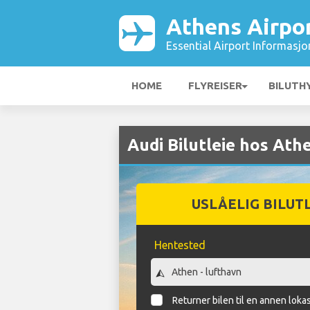
Athens Airpo
Essential Airport Informasjo
HOME
FLYREISER
BILUTH
Audi Bilutleie hos Ath
USLÅELIG BILUT
Hentested
Returner bilen til en annen loka