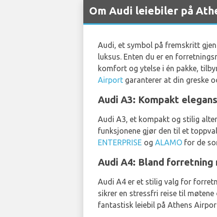
Om Audi leiebiler på Ath
Audi, et symbol på fremskritt gjen
luksus. Enten du er en forretnings
komfort og ytelse i én pakke, tilb
Airport
garanterer at din greske o
Audi A3: Kompakt eleganse
Audi A3, et kompakt og stilig alte
funksjonene gjør den til et toppva
ENTERPRISE
og
ALAMO
for de som
Audi A4: Bland forretning
Audi A4 er et stilig valg for forr
sikrer en stressfri reise til møten
fantastisk leiebil på Athens Airpor