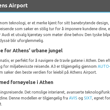
ens Airport
nom teknologi, er et merke kjent for sitt banebrytende design, o
reisende som søker en stilig tur for å imponere kundene dine, el
yr Audi et utvalg kjøretøy som møter dine behov. Den tyske bi
dyssé blir uforglemmelig.
 for Athens' urbane jungel
rnativ, er perfekt for å navigere de travle gatene i Athen. Den 
lg for miljøbevisste reisende. A3 er tilgjengelig gjennom
AUTO-
 søker den beste verdien for leiebil på Athens Airport.
 med fornøyelse i Athen
etningsreisende. Det romslige interiøret, avanserte teknologifu
e dine. Denne modellen er tilgjengelig fra
AVIS
og
SIXT
, egnet fo
t.