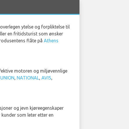
verlegen ytelse og forpliktelse til
ler en fritidsturist som ønsker
lprodusentens flåte på
Athens
effektive motoren og miljøvennlige
UNION
,
NATIONAL
,
AVIS
,
nksjoner og jevn kjøreegenskaper
r kunder som leter etter en