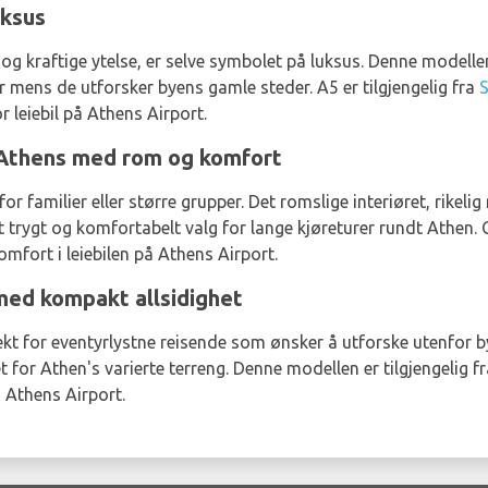
uksus
og kraftige ytelse, er selve symbolet på luksus. Denne modellen
r mens de utforsker byens gamle steder. A5 er tilgjengelig fra
or leiebil på Athens Airport.
 Athens med rom og komfort
for familier eller større grupper. Det romslige interiøret, rike
t trygt og komfortabelt valg for lange kjøreturer rundt Athen. Q
omfort i leiebilen på Athens Airport.
med kompakt allsidighet
kt for eventyrlystne reisende som ønsker å utforske utenfor b
 for Athen's varierte terreng. Denne modellen er tilgjengelig f
å Athens Airport.