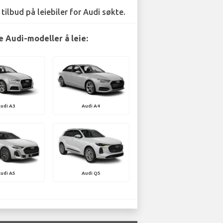
 tilbud på leiebiler for Audi søkte.
 Audi-modeller å leie:
udi A3
Audi A4
udi A5
Audi Q5