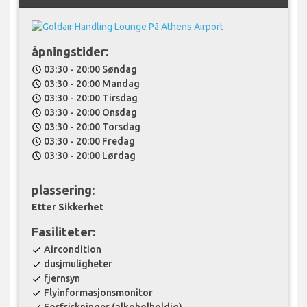
åpningstider:
03:30 - 20:00 Søndag
schedule
03:30 - 20:00 Mandag
schedule
03:30 - 20:00 Tirsdag
schedule
03:30 - 20:00 Onsdag
schedule
03:30 - 20:00 Torsdag
schedule
03:30 - 20:00 Fredag
schedule
03:30 - 20:00 Lørdag
schedule
plassering:
Etter Sikkerhet
Fasiliteter:
Aircondition
check
dusjmuligheter
check
fjernsyn
check
Flyinformasjonsmonitor
check
Forfriskninger (alkoholholdig)