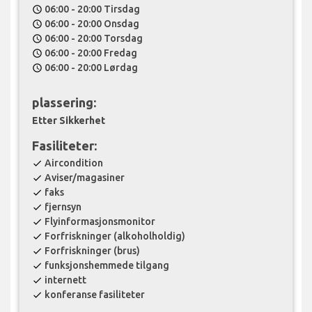
06:00 - 20:00 Tirsdag
schedule
06:00 - 20:00 Onsdag
schedule
06:00 - 20:00 Torsdag
schedule
06:00 - 20:00 Fredag
schedule
06:00 - 20:00 Lørdag
schedule
plassering:
Etter Sikkerhet
Fasiliteter:
Aircondition
check
Aviser/magasiner
check
faks
check
fjernsyn
check
Flyinformasjonsmonitor
check
Forfriskninger (alkoholholdig)
check
Forfriskninger (brus)
check
funksjonshemmede tilgang
check
internett
check
konferanse fasiliteter
check