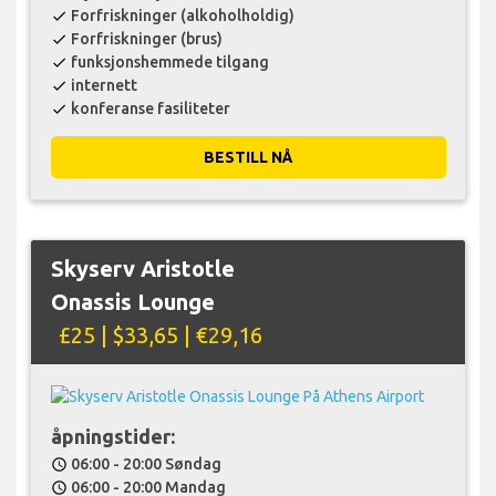
Forfriskninger (alkoholholdig)
check
Forfriskninger (brus)
check
funksjonshemmede tilgang
check
internett
check
konferanse fasiliteter
check
BESTILL NÅ
Skyserv Aristotle
Onassis Lounge
£25 | $33,65 | €29,16
åpningstider:
06:00 - 20:00 Søndag
schedule
06:00 - 20:00 Mandag
schedule