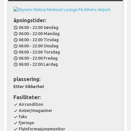
åpningstider:
06:00 - 22:00 Søndag
schedule
06:00 - 22:00 Mandag
schedule
06:00 - 22:00 Tirsdag
schedule
06:00 - 22:00 Onsdag
schedule
06:00 - 22:00 Torsdag
schedule
06:00 - 22:00 Fredag
schedule
06:00 - 22:00 Lørdag
schedule
plassering:
Etter Sikkerhet
Fasiliteter:
Aircondition
check
Aviser/magasiner
check
faks
check
fjernsyn
check
Flyinformasjonsmonitor
check