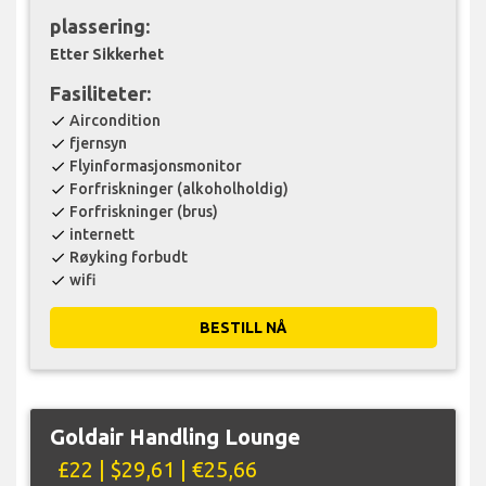
plassering:
Etter Sikkerhet
Fasiliteter:
Aircondition
check
fjernsyn
check
Flyinformasjonsmonitor
check
Forfriskninger (alkoholholdig)
check
Forfriskninger (brus)
check
internett
check
Røyking forbudt
check
wifi
check
BESTILL NÅ
Goldair Handling Lounge
£22 | $29,61 | €25,66