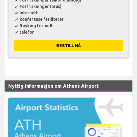
check
Forfriskninger (brus)
check
internett
check
konferanse fasiliteter
check
Røyking forbudt
check
telefon
check
BESTILL NÅ
Nyttig informasjon om Athens Airport