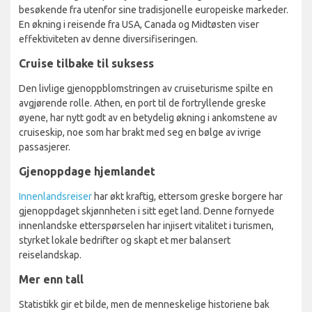
besøkende fra utenfor sine tradisjonelle europeiske markeder.
En økning i reisende fra USA, Canada og Midtøsten viser
effektiviteten av denne diversifiseringen.
Cruise tilbake til suksess
Den livlige gjenoppblomstringen av cruiseturisme spilte en
avgjørende rolle. Athen, en port til de fortryllende greske
øyene, har nytt godt av en betydelig økning i ankomstene av
cruiseskip, noe som har brakt med seg en bølge av ivrige
passasjerer.
Gjenoppdage hjemlandet
Innenlandsreiser
har økt kraftig, ettersom greske borgere har
gjenoppdaget skjønnheten i sitt eget land. Denne fornyede
innenlandske etterspørselen har injisert vitalitet i turismen,
styrket lokale bedrifter og skapt et mer balansert
reiselandskap.
Mer enn tall
Statistikk gir et bilde, men de menneskelige historiene bak