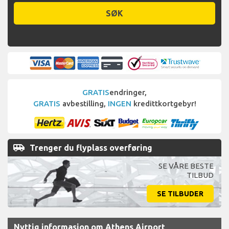
SØK
GRATIS
endringer,
GRATIS
avbestilling,
INGEN
kredittkortgebyr!
airport_shuttle
Trenger du flyplass overføring
SE VÅRE BESTE
TILBUD
SE TILBUDER
Nyttig informasjon om Athens Airport