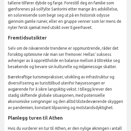
tallene tilfører dybde og farge. Forestill deg en familie som
gjenforenes på solfylte Santorini etter mange års adskillelse,
en soloreisende som begir seg ut på en historisk odysse
gjennom gamle ruiner, eller en gruppe venner som ler mens de
nyter fersk sjømat med utsikt over Egeerhavet.
Fremtidsutsikter
Selv om de nåværende trendene er oppmuntrende, råder det
forsiktig optimisme når man ser fremover. Hellas' suksess
avhenger av å opprettholde en balanse mellom å tiltrekke seg
besøkende og bevare sin kulturelle og miljømessige skatter.
Bærekraftige turismepraksiser, utvikling av infrastruktur og
diversifisering av turisttilbud utenfor høysesongen er
avgjørende for å sikre langsiktig vekst. I tillegg krever den
stadig skiftende globale situasjonen, med potensielle
økonomiske svingninger og den alltid tilstedeværende skyggen
av pandemien, konstant tilpasning og motstandsdyktighet.
Planlegg turen til Athen
Hvis du vurderer en tur til Athen, er den nylige økningen i antall