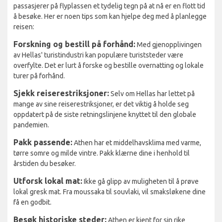
passasjerer på flyplassen et tydelig tegn på at nå er en flott tid
å besøke. Her er noen tips som kan hjelpe deg med å planlegge
reisen:
Forskning og bestill på forhånd:
Med gjenopplivingen
av Hellas' turistindustri kan populære turiststeder være
overfylte. Det er lurt å forske og bestille overnatting og lokale
turer på forhånd.
Sjekk reiserestriksjoner:
Selv om Hellas har lettet på
mange av sine reiserestriksjoner, er det viktig å holde seg
oppdatert på de siste retningslinjene knyttet til den globale
pandemien.
Pakk passende:
Athen har et middelhavsklima med varme,
tørre somre og milde vintre. Pakk klærne dine i henhold til
årstiden du besøker.
Utforsk lokal mat:
Ikke gå glipp av muligheten til å prøve
lokal gresk mat. Fra moussaka til souvlaki, vil smaksløkene dine
få en godbit.
Besøk historiske steder:
Athen er kjent for sin rike