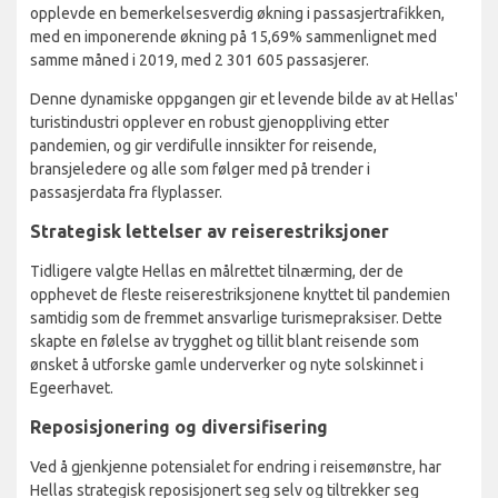
opplevde en bemerkelsesverdig økning i passasjertrafikken,
med en imponerende økning på 15,69% sammenlignet med
samme måned i 2019, med 2 301 605 passasjerer.
Denne dynamiske oppgangen gir et levende bilde av at Hellas'
turistindustri opplever en robust gjenoppliving etter
pandemien, og gir verdifulle innsikter for reisende,
bransjeledere og alle som følger med på trender i
passasjerdata fra flyplasser.
Strategisk lettelser av reiserestriksjoner
Tidligere valgte Hellas en målrettet tilnærming, der de
opphevet de fleste reiserestriksjonene knyttet til pandemien
samtidig som de fremmet ansvarlige turismepraksiser. Dette
skapte en følelse av trygghet og tillit blant reisende som
ønsket å utforske gamle underverker og nyte solskinnet i
Egeerhavet.
Reposisjonering og diversifisering
Ved å gjenkjenne potensialet for endring i reisemønstre, har
Hellas strategisk reposisjonert seg selv og tiltrekker seg