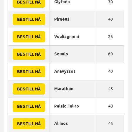
Glyfada
30
BESTILL NÅ
Piraeus
40
BESTILL NÅ
Vouliagmeni
25
BESTILL NÅ
Sounio
60
BESTILL NÅ
Anavyssos
40
BESTILL NÅ
Marathon
45
BESTILL NÅ
Palaio Faliro
40
BESTILL NÅ
Alimos
45
BESTILL NÅ