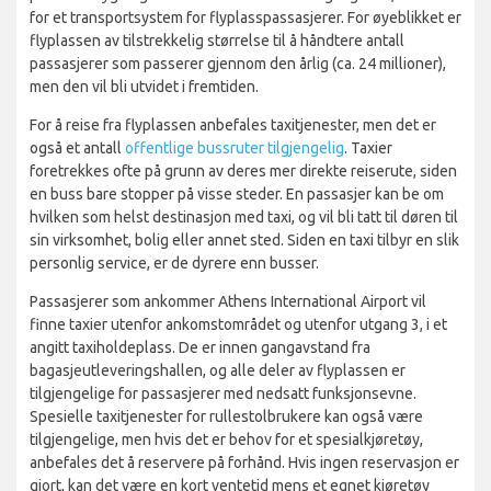
for et transportsystem for flyplasspassasjerer. For øyeblikket er
flyplassen av tilstrekkelig størrelse til å håndtere antall
passasjerer som passerer gjennom den årlig (ca. 24 millioner),
men den vil bli utvidet i fremtiden.
For å reise fra flyplassen anbefales taxitjenester, men det er
også et antall
offentlige bussruter tilgjengelig
. Taxier
foretrekkes ofte på grunn av deres mer direkte reiserute, siden
en buss bare stopper på visse steder. En passasjer kan be om
hvilken som helst destinasjon med taxi, og vil bli tatt til døren til
sin virksomhet, bolig eller annet sted. Siden en taxi tilbyr en slik
personlig service, er de dyrere enn busser.
Passasjerer som ankommer Athens International Airport vil
finne taxier utenfor ankomstområdet og utenfor utgang 3, i et
angitt taxiholdeplass. De er innen gangavstand fra
bagasjeutleveringshallen, og alle deler av flyplassen er
tilgjengelige for passasjerer med nedsatt funksjonsevne.
Spesielle taxitjenester for rullestolbrukere kan også være
tilgjengelige, men hvis det er behov for et spesialkjøretøy,
anbefales det å reservere på forhånd. Hvis ingen reservasjon er
gjort, kan det være en kort ventetid mens et egnet kjøretøy