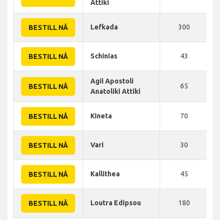
Attiki
Lefkada
300
BESTILL NÅ
Schinias
43
BESTILL NÅ
Agii Apostoli
65
BESTILL NÅ
Anatoliki Attiki
Kineta
70
BESTILL NÅ
Vari
30
BESTILL NÅ
Kallithea
45
BESTILL NÅ
Loutra Edipsou
180
BESTILL NÅ