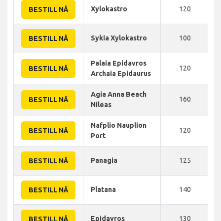
Xylokastro
120
BESTILL NÅ
Sykia Xylokastro
100
BESTILL NÅ
Palaia Epidavros
120
BESTILL NÅ
Archaia Epidaurus
Agia Anna Beach
160
BESTILL NÅ
Nileas
Nafplio Nauplion
120
BESTILL NÅ
Port
Panagia
125
BESTILL NÅ
Platana
140
BESTILL NÅ
Epidavros
130
BESTILL NÅ