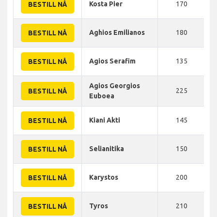
Kosta Pier
170
BESTILL NÅ
Aghios Emilianos
180
BESTILL NÅ
Agios Serafim
135
BESTILL NÅ
Agios Georgios
225
BESTILL NÅ
Euboea
Kiani Akti
145
BESTILL NÅ
Selianitika
150
BESTILL NÅ
Karystos
200
BESTILL NÅ
Tyros
210
BESTILL NÅ