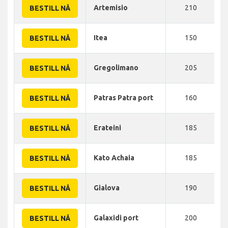
Artemisio
210
BESTILL NÅ
Itea
150
BESTILL NÅ
Gregolimano
205
BESTILL NÅ
Patras Patra port
160
BESTILL NÅ
Erateini
185
BESTILL NÅ
Kato Achaia
185
BESTILL NÅ
Gialova
190
BESTILL NÅ
Galaxidi port
200
BESTILL NÅ