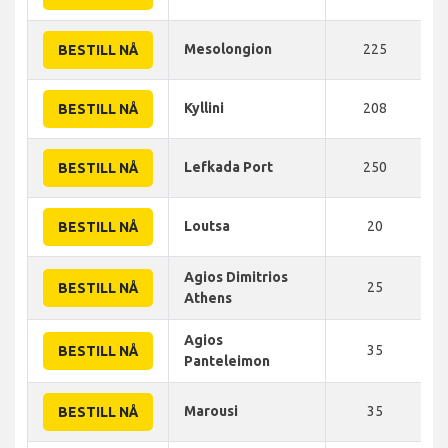
Mesolongion
225
BESTILL NÅ
Kyllini
208
BESTILL NÅ
Lefkada Port
250
BESTILL NÅ
Loutsa
20
BESTILL NÅ
Agios Dimitrios
25
BESTILL NÅ
Athens
Agios
35
BESTILL NÅ
Panteleimon
Marousi
35
BESTILL NÅ