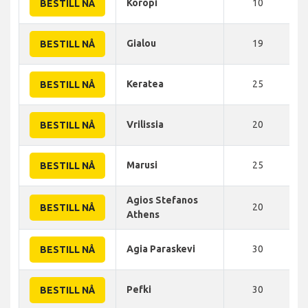
Koropi
10
BESTILL NÅ
Gialou
19
BESTILL NÅ
Keratea
25
BESTILL NÅ
Vrilissia
20
BESTILL NÅ
Marusi
25
BESTILL NÅ
Agios Stefanos
20
BESTILL NÅ
Athens
Agia Paraskevi
30
BESTILL NÅ
Pefki
30
BESTILL NÅ