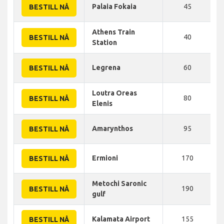
Palaia Fokaia
45
BESTILL NÅ
Athens Train
40
BESTILL NÅ
Station
Legrena
60
BESTILL NÅ
Loutra Oreas
80
BESTILL NÅ
Elenis
Amarynthos
95
BESTILL NÅ
Ermioni
170
BESTILL NÅ
Metochi Saronic
190
BESTILL NÅ
gulf
Kalamata Airport
155
BESTILL NÅ