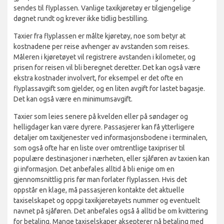
sendes til flyplassen. Vanlige taxikjøretøy er tilgjengelige
døgnet rundt og krever ikke tidlig bestilling.
Taxier fra flyplassen er målte kjøretøy, noe som betyr at
kostnadene per reise avhenger av avstanden som reises.
Måleren i kjøretøyet vil registrere avstanden i kilometer, og
prisen for reisen vil bli beregnet deretter. Det kan også være
ekstra kostnader involvert, for eksempel er det ofte en
flyplassavgift som gjelder, og en liten avgift for lastet bagasje.
Det kan også være en minimumsavgift.
Taxier som leies senere på kvelden eller på søndager og
helligdager kan være dyrere. Passasjerer kan få ytterligere
detaljer om taxitjenester ved informasjonsbodene i terminalen,
som også ofte har en liste over omtrentlige taxipriser til
populære destinasjoner i nærheten, eller sjåføren av taxien kan
gi informasjon. Det anbefales alltid å bli enige om en
gjennomsnittlig pris før man forlater flyplassen. Hvis det
oppstår en klage, må passasjeren kontakte det aktuelle
taxiselskapet og oppgi taxikjøretøyets nummer og eventuelt
navnet på sjåføren. Det anbefales også å alltid be om kvittering
for betaling. Mange taxiselskaper aksepterer nå betaling med