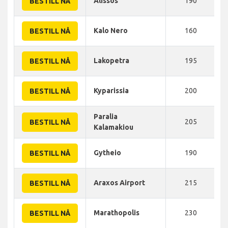
Alissos
190
BESTILL NÅ
Kalo Nero
160
BESTILL NÅ
Lakopetra
195
BESTILL NÅ
Kyparissia
200
BESTILL NÅ
Paralia
205
BESTILL NÅ
Kalamakiou
Gytheio
190
BESTILL NÅ
Araxos Airport
215
BESTILL NÅ
Marathopolis
230
BESTILL NÅ