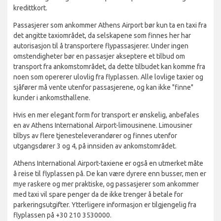
kredittkort.
Passasjerer som ankommer Athens Airport bør kun ta en taxi fra
det angitte taxiområdet, da selskapene som finnes her har
autorisasjon til å transportere flypassasjerer. Under ingen
omstendigheter bør en passasjer akseptere et tilbud om
transport fra ankomstområdet, da dette tilbudet kan komme fra
noen som opererer ulovlig fra flyplassen. Alle lovlige taxier og
sjåfører må vente utenfor passasjerene, og kan ikke "finne"
kunder i ankomsthallene.
Hvis en mer elegant form for transport er ønskelig, anbefales
en av Athens International Airport-limousinene. Limousiner
tilbys av flere tjenesteleverandører og finnes utenfor
utgangsdører 3 og 4, på innsiden av ankomstområdet.
Athens International Airport-taxiene er også en utmerket måte
å reise til flyplassen på. De kan være dyrere enn busser, men er
mye raskere og mer praktiske, og passasjerer som ankommer
med taxi vil spare penger da de ikke trenger å betale for
parkeringsutgifter. Ytterligere informasjon er tilgjengelig fra
flyplassen på +30 210 3530000.