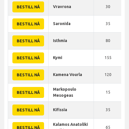
Vravrona
30
BESTILL NÅ
Saronida
35
BESTILL NÅ
Isthmia
80
BESTILL NÅ
Kymi
155
BESTILL NÅ
Kamena Vourla
120
BESTILL NÅ
Markopoulo
15
BESTILL NÅ
Mesogeas
Kifissia
35
BESTILL NÅ
Kalamos Anatoliki
65
BESTILL NÅ