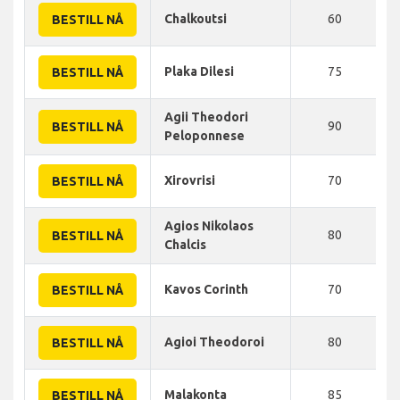
Chalkoutsi
60
BESTILL NÅ
Plaka Dilesi
75
BESTILL NÅ
Agii Theodori
90
BESTILL NÅ
Peloponnese
Xirovrisi
70
BESTILL NÅ
Agios Nikolaos
80
BESTILL NÅ
Chalcis
Kavos Corinth
70
BESTILL NÅ
Agioi Theodoroi
80
BESTILL NÅ
Malakonta
85
BESTILL NÅ