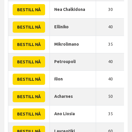
Nea Chalkidona
30
BESTILL NÅ
Elliniko
40
BESTILL NÅ
Mikrolimano
35
BESTILL NÅ
Petroupoli
40
BESTILL NÅ
Ilion
40
BESTILL NÅ
Acharnes
50
BESTILL NÅ
Ano Liosia
35
BESTILL NÅ
Lavreotiki
60
BESTILL NÅ