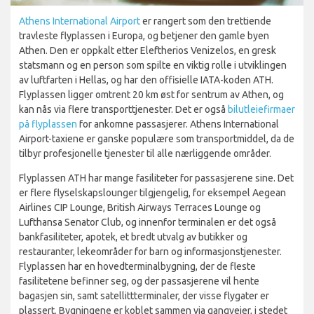
Athens International Airport
er rangert som den trettiende
travleste flyplassen i Europa, og betjener den gamle byen
Athen. Den er oppkalt etter Eleftherios Venizelos, en gresk
statsmann og en person som spilte en viktig rolle i utviklingen
av luftfarten i Hellas, og har den offisielle IATA-koden ATH.
Flyplassen ligger omtrent 20 km øst for sentrum av Athen, og
kan nås via flere transporttjenester. Det er også
bilutleiefirmaer
på flyplassen
for ankomne passasjerer. Athens International
Airport-taxiene er ganske populære som transportmiddel, da de
tilbyr profesjonelle tjenester til alle nærliggende områder.
Flyplassen ATH har mange fasiliteter for passasjerene sine. Det
er flere flyselskapslounger tilgjengelig, for eksempel Aegean
Airlines CIP Lounge, British Airways Terraces Lounge og
Lufthansa Senator Club, og innenfor terminalen er det også
bankfasiliteter, apotek, et bredt utvalg av butikker og
restauranter, lekeområder for barn og informasjonstjenester.
Flyplassen har en hovedterminalbygning, der de fleste
fasilitetene befinner seg, og der passasjerene vil hente
bagasjen sin, samt satellittterminaler, der visse flygater er
plassert. Bygningene er koblet sammen via gangveier, i stedet