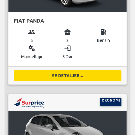
FIAT PANDA
group
business_center
local_gas_station
5
2
Bensin
miscellaneous_services
login
Manuelt gir
5 Dør
SE DETALJER...
ØKONOMI