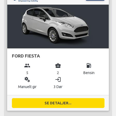
FORD FIESTA
group
business_center
local_gas_station
5
2
Bensin
miscellaneous_services
login
Manuelt gir
3 Dør
SE DETALJER...