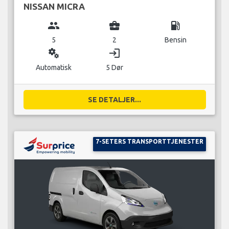
NISSAN MICRA
group
business_center
local_gas_station
5
2
Bensin
miscellaneous_services
login
Automatisk
5 Dør
SE DETALJER...
7-SETERS TRANSPORTTJENESTER