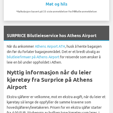
Møt og hils
*Kalkulasjon basert på 33 siste anmeldelser fra 988 alle anmeldelser.
`
SURPRICE Bilutleieservice hos Athens Airport
Når du ankommer
Athens Airport ATH
, husk å hente bagasjen
din før du forlater bagasjeområdet. Det er et bredt utvalg av
bilutleiefirmaer på Athens Airport
for reisende som ønsker å
leie en bil under oppholdet i Athen.
Nyttig informasjon når du leier
kjøretøy fra Surprice på Athens
Airport
Ekstra sjåfører er velkomne, mot en ekstra avgift, når du leier et
kjøretøy så lenge de oppfyller de samme kravene som
hovedsjåføren/leietakeren. Prisen for en ekstra sjåfør starter
fra 4,00 EUR. *Avhengig av hvilken type kjøretøy som leies. I