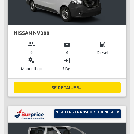
NISSAN NV300
group
business_center
local_gas_station
9
4
Diesel
miscellaneous_services
login
Manuelt gir
5 Dør
SE DETALJER...
9-SETERS TRANSPORTTJENESTER