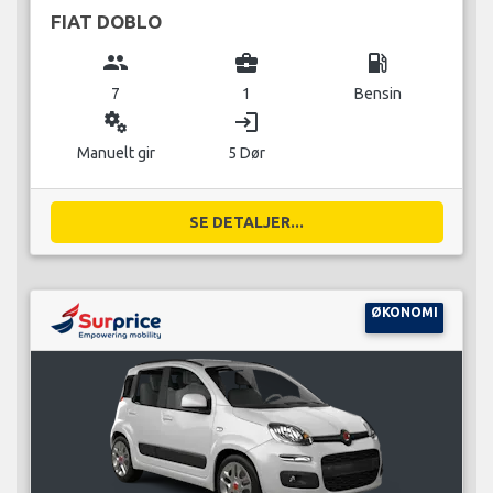
FIAT DOBLO
group
business_center
local_gas_station
7
1
Bensin
miscellaneous_services
login
Manuelt gir
5 Dør
SE DETALJER...
ØKONOMI