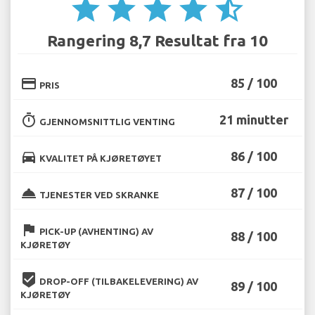
star
star
star
star
star_half
Rangering 8,7 Resultat fra 10
credit_card
85 / 100
PRIS
timer
21 minutter
GJENNOMSNITTLIG VENTING
directions_car
86 / 100
KVALITET PÅ KJØRETØYET
room_service
87 / 100
TJENESTER VED SKRANKE
flag
PICK-UP (AVHENTING) AV
88 / 100
KJØRETØY
beenhere
DROP-OFF (TILBAKELEVERING) AV
89 / 100
KJØRETØY