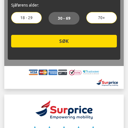
Sjåførens alder:
18 - 29
70+
30 - 69
SØK