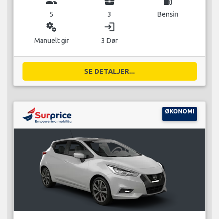
group
business_center
local_gas_station
5
3
Bensin
miscellaneous_services
login
Manuelt gir
3 Dør
SE DETALJER...
ØKONOMI