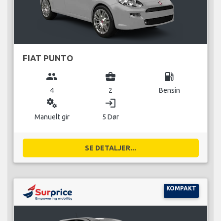
FIAT PUNTO
group
business_center
local_gas_station
4
2
Bensin
miscellaneous_services
login
Manuelt gir
5 Dør
SE DETALJER...
KOMPAKT