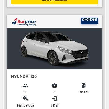
ØKONOMI
HYUNDAI I20
group
business_center
local_gas_station
5
2
Diesel
miscellaneous_services
login
Manuelt gir
5 Dør