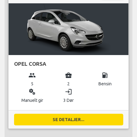
OPEL CORSA
group
business_center
local_gas_station
5
2
Bensin
miscellaneous_services
login
Manuelt gir
3 Dør
SE DETALJER...