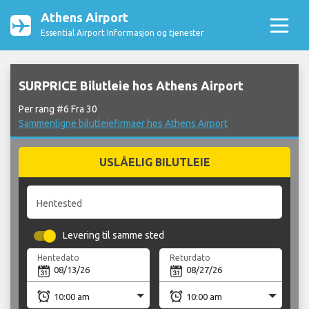
Athens Airport
Essential Airport Informasjon og tjenester
SURPRICE Bilutleie hos Athens Airport
Per rang #6 Fra 30
Sammenligne bilutleiefirmaer hos Athens Airport
USLÅELIG BILUTLEIE
Hentested
Levering til samme sted
Hentedato
Returdato