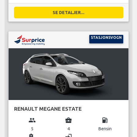
SE DETALJER...
STASJONSVOGN
RENAULT MEGANE ESTATE
group
business_center
local_gas_station
5
4
Bensin
miscellaneous_services
login