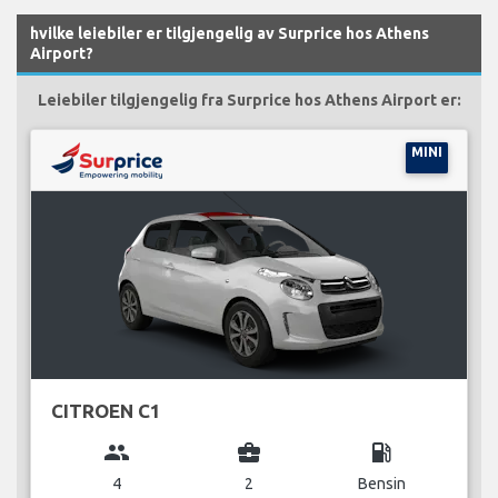
hvilke leiebiler er tilgjengelig av Surprice hos Athens
Airport?
Leiebiler tilgjengelig fra Surprice hos Athens Airport er:
MINI
CITROEN C1
group
business_center
local_gas_station
4
2
Bensin