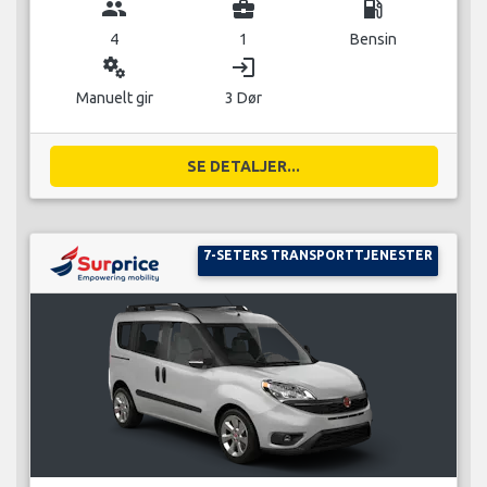
group
business_center
local_gas_station
4
1
Bensin
miscellaneous_services
login
Manuelt gir
3 Dør
SE DETALJER...
7-SETERS TRANSPORTTJENESTER