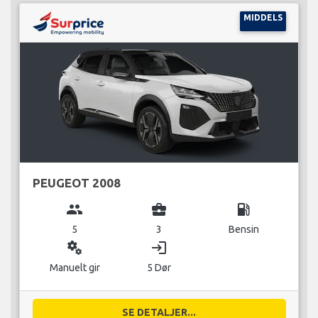
MIDDELS
PEUGEOT 2008
group
business_center
local_gas_station
5
3
Bensin
miscellaneous_services
login
Manuelt gir
5 Dør
SE DETALJER...