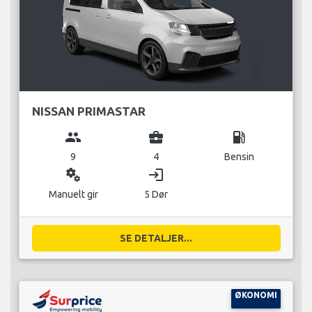
NISSAN PRIMASTAR
group
business_center
local_gas_station
9
4
Bensin
miscellaneous_services
login
Manuelt gir
5 Dør
SE DETALJER...
ØKONOMI