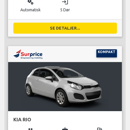
miscellaneous_services
login
Automatisk
5 Dør
SE DETALJER...
KOMPAKT
KIA RIO