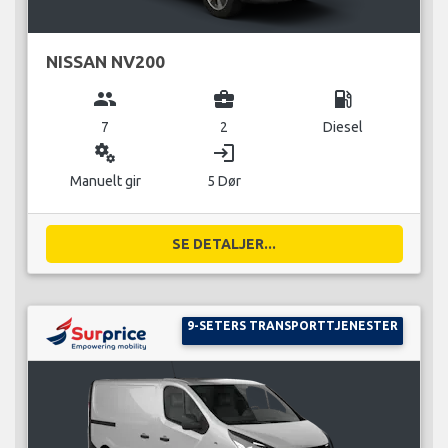
NISSAN NV200
group
business_center
local_gas_station
7
2
Diesel
miscellaneous_services
login
Manuelt gir
5 Dør
SE DETALJER...
9-SETERS TRANSPORTTJENESTER