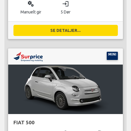
miscellaneous_services
login
Manuelt gir
5 Dør
SE DETALJER...
MINI
FIAT 500