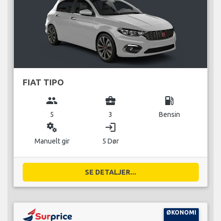
FIAT TIPO
group
business_center
local_gas_station
5
3
Bensin
miscellaneous_services
login
Manuelt gir
5 Dør
SE DETALJER...
ØKONOMI