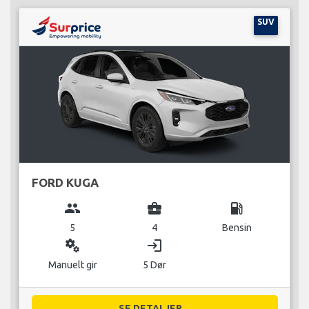
SUV
FORD KUGA
group
business_center
local_gas_station
5
4
Bensin
miscellaneous_services
login
Manuelt gir
5 Dør
SE DETALJER...