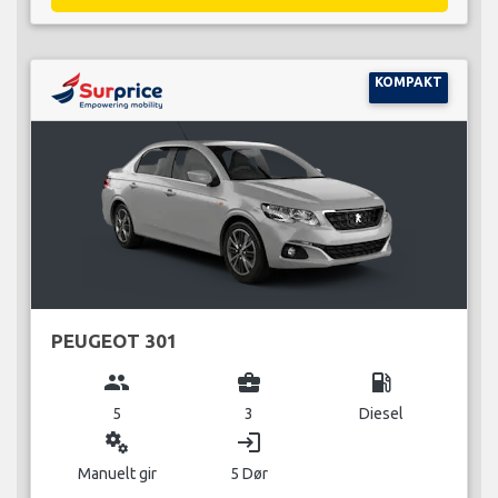
KOMPAKT
PEUGEOT 301
group
business_center
local_gas_station
5
3
Diesel
miscellaneous_services
login
Manuelt gir
5 Dør