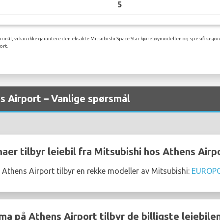
5
rmål, vi kan ikke garantere den eksakte Mitsubishi Space Star kjøretøymodellen og spesifikasjone
ort.
ns Airport – Vanlige spørsmål
maer tilbyr leiebil fra Mitsubishi hos Athens Airp
 Athens Airport tilbyr en rekke modeller av Mitsubishi:
EUROP
ma på Athens Airport tilbyr de billigste leiebile