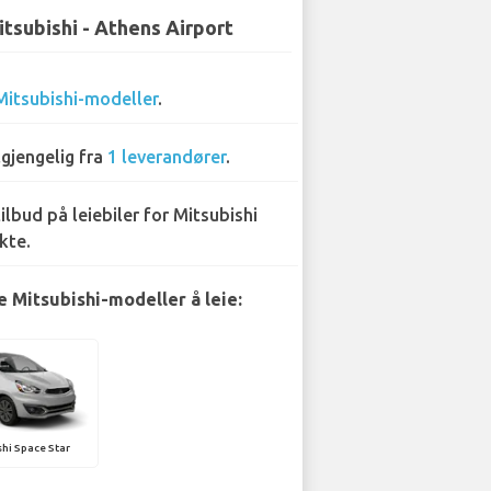
tsubishi - Athens Airport
Mitsubishi-modeller
.
lgjengelig fra
1 leverandører
.
tilbud på leiebiler for Mitsubishi
kte.
 Mitsubishi-modeller å leie:
hi Space Star