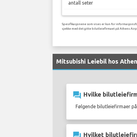
antall seter
Spesifikasjonene som vises er kun for informasjonsfo
sjekke med det gitte bilutleiefirmaet på Athens Airp
Mitsubishi Leiebil hos Athe
question_answer
Hvilke bilutleiefir
Følgende bilutleiefirmaer på
question_answer
Hvilket bilutleiefir