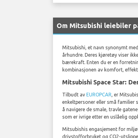
Om Mitsubishi leiebiler 
Mitsubishi, et navn synonymt med p
århundre. Deres kjøretøy viser ik
bærekraft. Enten du er en forretnin
kombinasjonen av komfort, effektiv
Mitsubishi Space Star: De
Tilbudt av
EUROPCAR
, er Mitsub
enkeltpersoner eller små familier 
å navigere de smale, travle gaten
som er ivrige etter en uslåelig oppl
Mitsubishis engasjement for miljøv
drivstofforbruket og CO2-utslippene