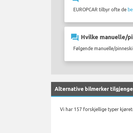
EUROPCAR tilbyr ofte de
be
question_answer
Hvilke manuelle/pin
Følgende manuelle/pinneskift
Alternative bilmerker tilgjenge
Vi har 157 forskjellige typer kjøre