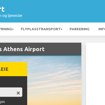
rt
n og tjenester
YRNING
FLYPLASSTRANSPORT
PARKERING
INF
os Athens Airport
LEIE
sjon