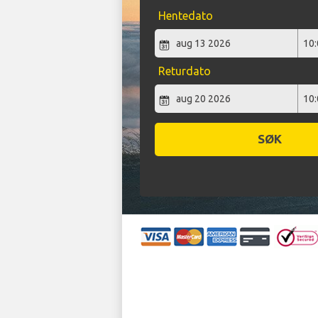
Hentedato
Returdato
SØK