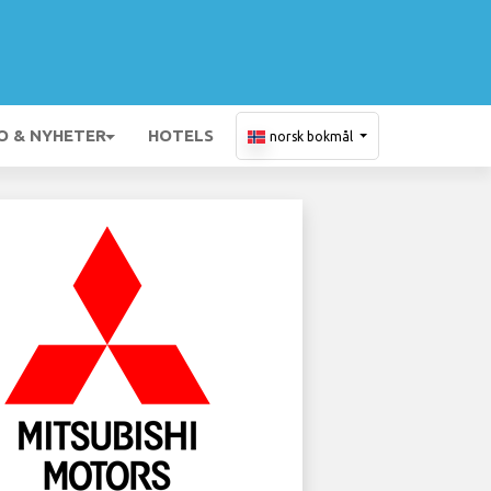
O & NYHETER
HOTELS
norsk bokmål