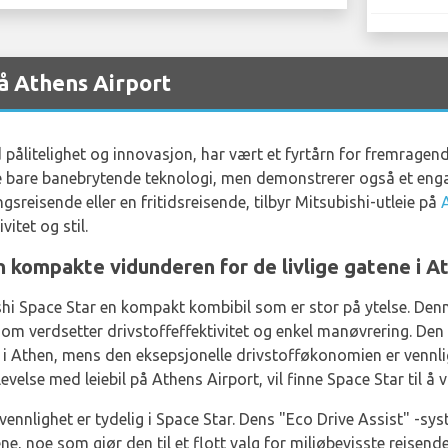
på Athens Airport
ålitelighet og innovasjon, har vært et fyrtårn for fremragende k
ke bare banebrytende teknologi, men demonstrerer også et eng
gsreisende eller en fritidsreisende, tilbyr Mitsubishi-utleie på
itet og stil.
n kompakte vidunderen for de livlige gatene i A
ishi Space Star en kompakt kombibil som er stor på ytelse. Den
som verdsetter drivstoffeffektivitet og enkel manøvrering. Den 
e i Athen, mens den eksepsjonelle drivstofføkonomien er venn
evelse med leiebil på Athens Airport, vil finne Space Star til å 
ennlighet er tydelig i Space Star. Dens "Eco Drive Assist" -sys
, noe som gjør den til et flott valg for miljøbevisste reisende