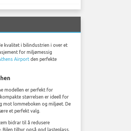
valitet i bilindustrien i over et
asjement for miljømessig
Athens Airport
den perfekte
then
ne modellen er perfekt for
kompakte størrelsen er ideell for
lig mot lommeboken og miljøet. De
være et perfekt valg.
tem bidrar til å redusere
. Bilen tilbyr også god lasteplass,