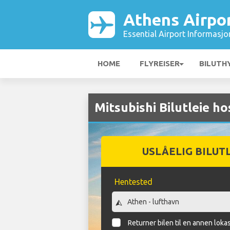
Athens Airpo
Essential Airport Informasjo
HOME
FLYREISER
BILUTH
Mitsubishi Bilutleie h
USLÅELIG BILUT
Hentested
Returner bilen til en annen loka