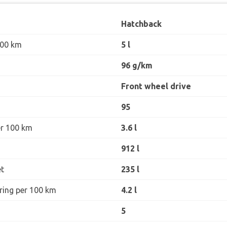
Hatchback
100 km
5 l
96 g/km
Front wheel drive
95
er 100 km
3.6 l
912 l
t
235 l
øring per 100 km
4.2 l
5