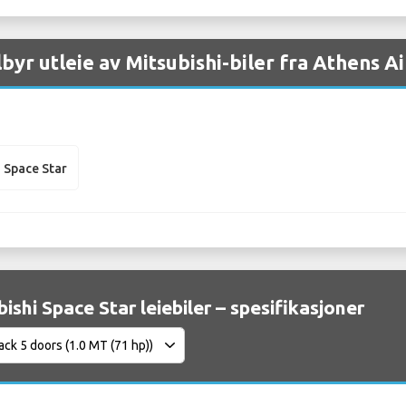
lbyr utleie av Mitsubishi-biler fra Athens A
i Space Star
ishi Space Star leiebiler – spesifikasjoner