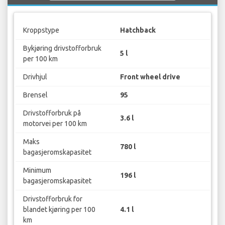
Kroppstype
Hatchback
Bykjøring drivstofforbruk
5 l
per 100 km
Drivhjul
Front wheel drive
Brensel
95
Drivstofforbruk på
3.6 l
motorvei per 100 km
Maks
780 l
bagasjeromskapasitet
Minimum
196 l
bagasjeromskapasitet
Drivstofforbruk for
blandet kjøring per 100
4.1 l
km