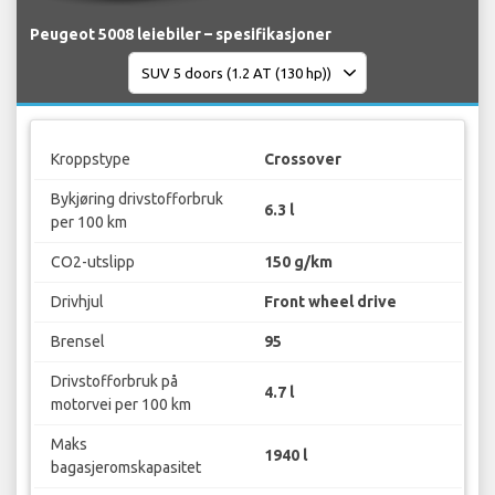
Peugeot 5008 leiebiler – spesifikasjoner
Kroppstype
Crossover
Bykjøring drivstofforbruk
6.3 l
per 100 km
CO2-utslipp
150 g/km
Drivhjul
Front wheel drive
Brensel
95
Drivstofforbruk på
4.7 l
motorvei per 100 km
Maks
1940 l
bagasjeromskapasitet