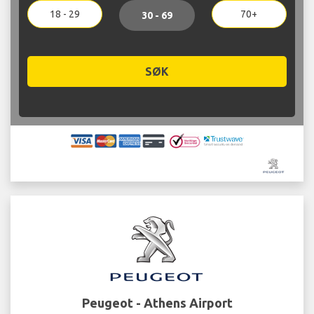
18 - 29
70+
30 - 69
SØK
Peugeot - Athens Airport