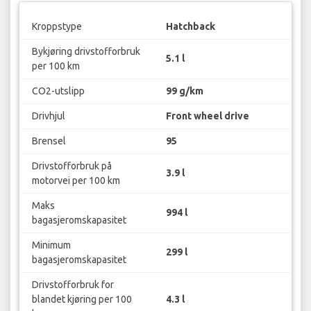
Kroppstype
Hatchback
Bykjøring drivstofforbruk
5.1 l
per 100 km
CO2-utslipp
99 g/km
Drivhjul
Front wheel drive
Brensel
95
Drivstofforbruk på
3.9 l
motorvei per 100 km
Maks
994 l
bagasjeromskapasitet
Minimum
299 l
bagasjeromskapasitet
Drivstofforbruk for
blandet kjøring per 100
4.3 l