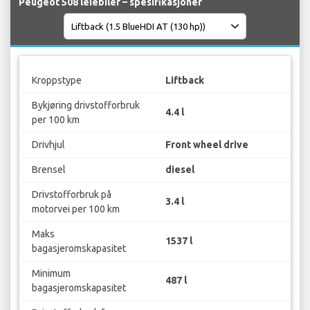
Peugeot 508 leiebiler – spesifikasjoner
Kroppstype
Liftback
Bykjøring drivstofforbruk
4.4 l
per 100 km
Drivhjul
Front wheel drive
Brensel
diesel
Drivstofforbruk på
3.4 l
motorvei per 100 km
Maks
1537 l
bagasjeromskapasitet
Minimum
487 l
bagasjeromskapasitet