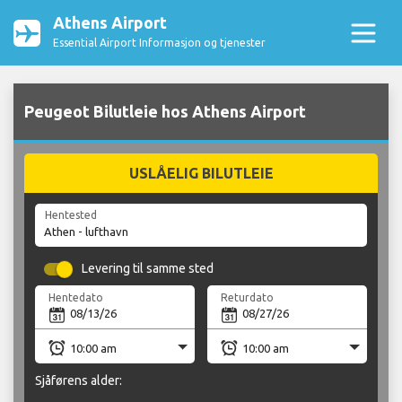
Athens Airport
Essential Airport Informasjon og tjenester
Peugeot Bilutleie hos Athens Airport
USLÅELIG BILUTLEIE
Hentested
Levering til samme sted
Hentedato
Returdato
Sjåførens alder: