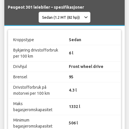
Peugeot 301 leiebiler – spesifikasjoner
Kroppstype
Sedan
Bykjøring drivstofforbruk
6 l
per 100 km
Drivhjul
Front wheel drive
Brensel
95
Drivstofforbruk på
4.3 l
motorvei per 100 km
Maks
1332 l
bagasjeromskapasitet
Minimum
506 l
bagasjeromskapasitet