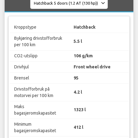
Kroppstype
Hatchback
Bykjøring drivstofforbruk
5.5 l
per 100 km
CO2-utslipp
106 g/km
Drivhjul
Front wheel drive
Brensel
95
Drivstofforbruk på
4.2 l
motorvei per 100 km
Maks
1323 l
bagasjeromskapasitet
Minimum
412 l
bagasjeromskapasitet