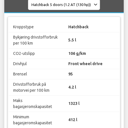
Kroppstype
Hatchback
Bykjøring drivstofforbruk
5.5 l
per 100 km
CO2-utslipp
106 g/km
Drivhjul
Front wheel drive
Brensel
95
Drivstofforbruk på
4.2 l
motorvei per 100 km
Maks
1323 l
bagasjeromskapasitet
Minimum
412 l
bagasjeromskapasitet