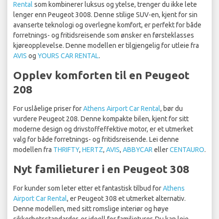
Rental
som kombinerer luksus og ytelse, trenger du ikke lete
lenger enn Peugeot 3008. Denne stilige SUV-en, kjent for sin
avanserte teknologi og overlegne komfort, er perfekt for både
forretnings- og fritidsreisende som ønsker en førsteklasses
kjøreopplevelse. Denne modellen er tilgjengelig for utleie fra
AVIS
og
YOURS CAR RENTAL
.
Opplev komforten til en Peugeot
208
For uslåelige priser for
Athens Airport Car Rental
, bør du
vurdere Peugeot 208. Denne kompakte bilen, kjent for sitt
moderne design og drivstoffeffektive motor, er et utmerket
valg for både forretnings- og fritidsreisende. Lei denne
modellen fra
THRIFTY
,
HERTZ
,
AVIS
,
ABBYCAR
eller
CENTAURO
.
Nyt familieturer i en Peugeot 308
For kunder som leter etter et fantastisk tilbud for
Athens
Airport Car Rental
, er Peugeot 308 et utmerket alternativ.
Denne modellen, med sitt romslige interiør og høye