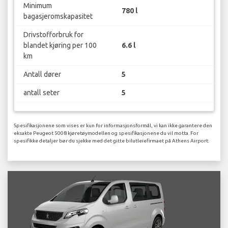
Minimum
780 l
bagasjeromskapasitet
Drivstofforbruk for
blandet kjøring per 100
6.6 l
km
Antall dører
5
antall seter
5
Spesifikasjonene som vises er kun for informasjonsformål, vi kan ikke garantere den
eksakte Peugeot 5008 kjøretøymodellen og spesifikasjonene du vil motta. For
spesifikke detaljer bør du sjekke med det gitte bilutleiefirmaet på Athens Airport.