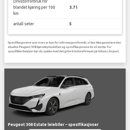
Drivstofforbruk for
blandet kjøring per 100
3.7 l
km
antall seter
5
Spesifikasjonene som vises er kun for informasjonsformål, vi kan ikke garantere den
eksakte Peugeot 508 kjøretøymodellen og spesifikasjonene du vil motta. For
spesifikke detaljer bør du sjekke med det gitte bilutleiefirmaet på Athens Airport.
Peugeot 308 Estate leiebiler – spesifikasjoner