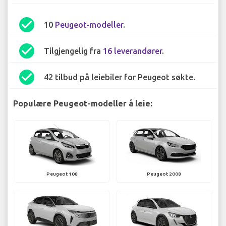
check_circle
10
Peugeot-modeller
.
check_circle
Tilgjengelig fra
16 leverandører
.
check_circle
42 tilbud på leiebiler for Peugeot søkte.
Populære Peugeot-modeller å leie:
Peugeot 108
Peugeot 2008