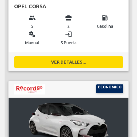
OPEL CORSA
group
business_center
local_gas_station
5
2
Gasolina
miscellaneous_services
login
Manual
5 Puerta
VER DETALLES...
ECONÓMICO