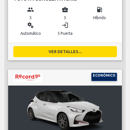
group
business_center
local_gas_station
5
3
Híbrido
miscellaneous_services
login
Automático
5 Puerta
VER DETALLES...
ECONÓMICO