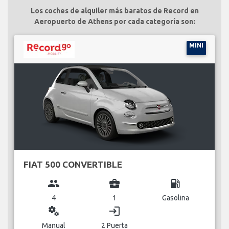
Los coches de alquiler más baratos de Record en
Aeropuerto de Athens por cada categoría son:
MINI
FIAT 500 CONVERTIBLE
group
business_center
local_gas_station
4
1
Gasolina
miscellaneous_services
login
Manual
2 Puerta