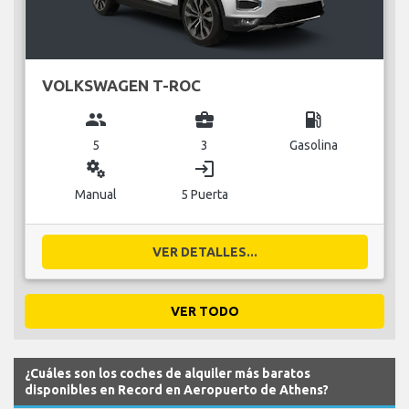
VOLKSWAGEN T-ROC
group
business_center
local_gas_station
5
3
Gasolina
miscellaneous_services
login
Manual
5 Puerta
VER DETALLES...
VER TODO
¿Cuáles son los coches de alquiler más baratos
disponibles en Record en Aeropuerto de Athens?