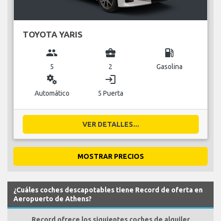
TOYOTA YARIS
group
business_center
local_gas_station
5
2
Gasolina
miscellaneous_services
login
Automático
5 Puerta
VER DETALLES...
MOSTRAR PRECIOS
¿Cuáles coches descapotables tiene Record de oferta en
Aeropuerto de Athens?
Record ofrece los siguientes coches de alquiler