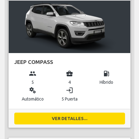
JEEP COMPASS
group
business_center
local_gas_station
5
4
Híbrido
miscellaneous_services
login
Automático
5 Puerta
VER DETALLES...