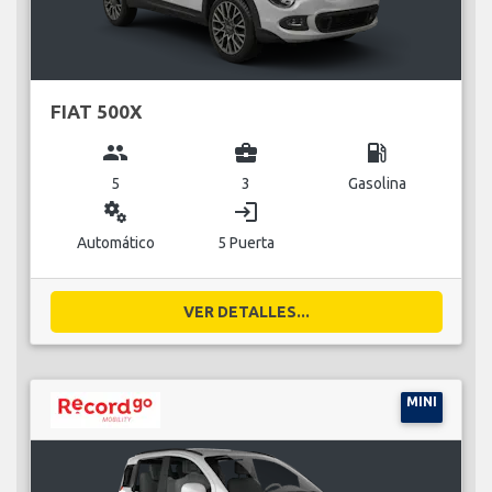
FIAT 500X
group
business_center
local_gas_station
5
3
Gasolina
miscellaneous_services
login
Automático
5 Puerta
VER DETALLES...
MINI