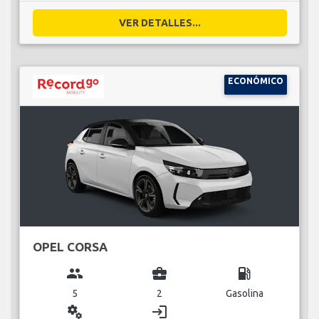
VER DETALLES...
ECONÓMICO
OPEL CORSA
group
business_center
local_gas_station
5
2
Gasolina
miscellaneous_services
login