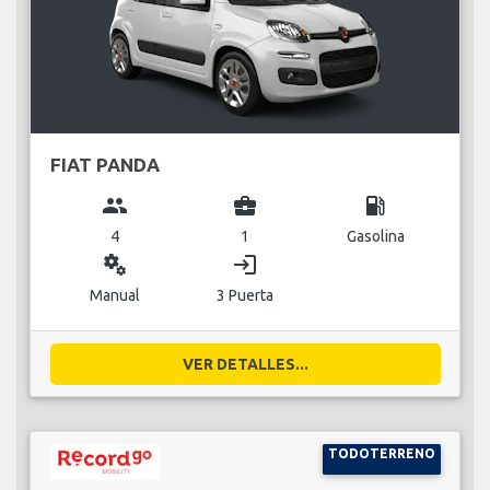
FIAT PANDA
group
business_center
local_gas_station
4
1
Gasolina
miscellaneous_services
login
Manual
3 Puerta
VER DETALLES...
TODOTERRENO