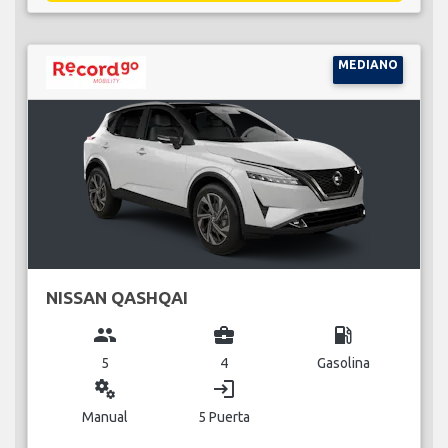
MEDIANO
NISSAN QASHQAI
group
business_center
local_gas_station
5
4
Gasolina
miscellaneous_services
login
Manual
5 Puerta