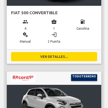
FIAT 500 CONVERTIBLE
group
business_center
local_gas_station
4
1
Gasolina
miscellaneous_services
login
Manual
2 Puerta
VER DETALLES...
TODOTERRENO