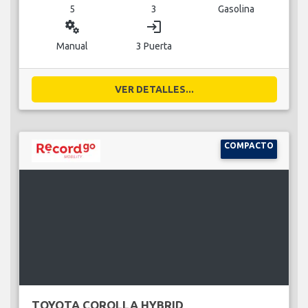
5
3
Gasolina
miscellaneous_services
login
Manual
3 Puerta
VER DETALLES...
COMPACTO
TOYOTA COROLLA HYBRID