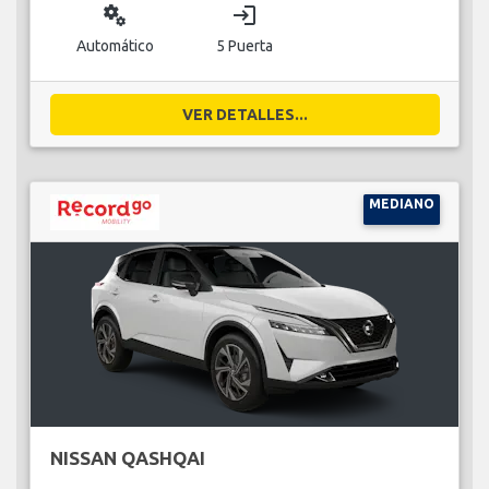
miscellaneous_services
login
Automático
5 Puerta
VER DETALLES...
MEDIANO
NISSAN QASHQAI