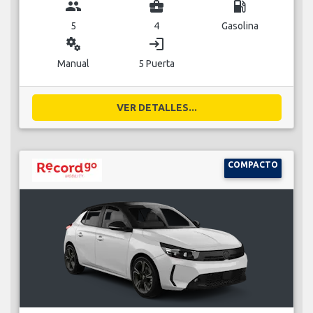
group
business_center
local_gas_station
5
4
Gasolina
miscellaneous_services
login
Manual
5 Puerta
VER DETALLES...
COMPACTO