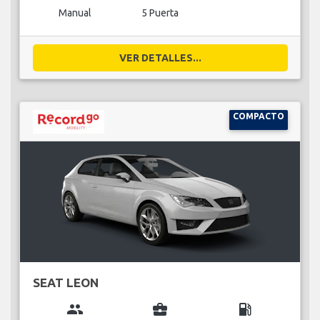
Manual
5 Puerta
VER DETALLES...
COMPACTO
SEAT LEON
group
business_center
local_gas_station