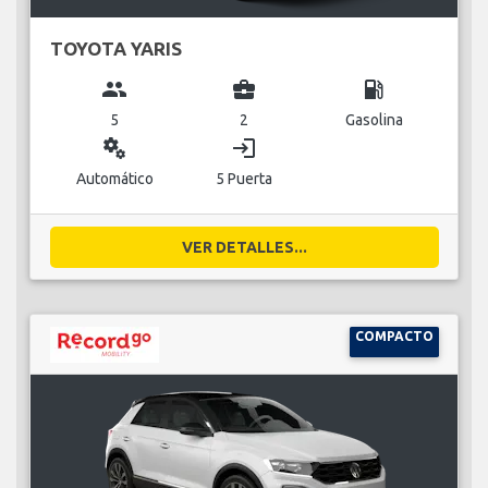
TOYOTA YARIS
group
business_center
local_gas_station
5
2
Gasolina
miscellaneous_services
login
Automático
5 Puerta
VER DETALLES...
COMPACTO