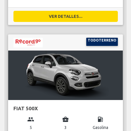
VER DETALLES...
TODOTERRENO
FIAT 500X
group
business_center
local_gas_station
5
3
Gasolina