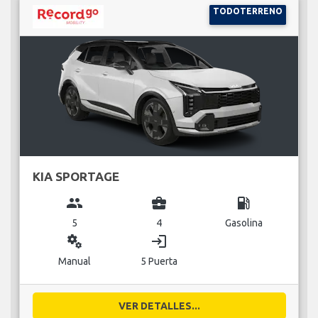
TODOTERRENO
KIA SPORTAGE
group
business_center
local_gas_station
5
4
Gasolina
miscellaneous_services
login
Manual
5 Puerta
VER DETALLES...