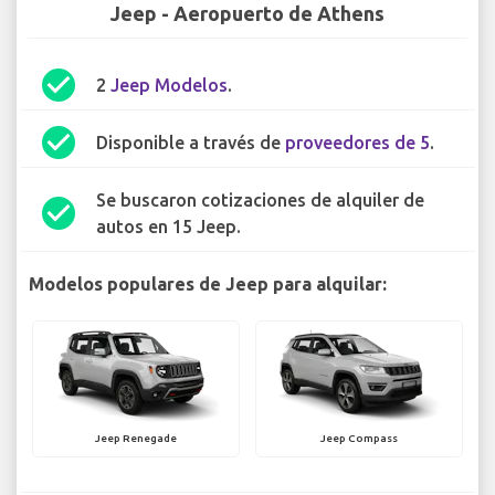
Jeep - Aeropuerto de Athens
check_circle
2
Jeep Modelos
.
check_circle
Disponible a través de
proveedores de 5
.
Se buscaron cotizaciones de alquiler de
check_circle
autos en 15 Jeep.
Modelos populares de Jeep para alquilar:
Jeep Renegade
Jeep Compass