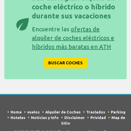
coche eléctrico o híbrido
durante sus vacaciones
eco
Encuentre las
ofertas de
alquiler de coches eléctricos e
híbridos más baratas en ATH
BUSCAR COCHES
Home
vuelos
Alquiler de Coches
Traslados
Parking
Hoteles
Noticias y Info
Disclaimer
Prividad
Map de
Sitio