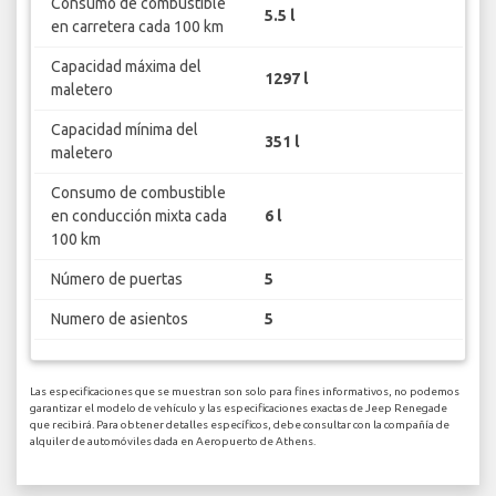
Consumo de combustible
5.5 l
en carretera cada 100 km
Capacidad máxima del
1297 l
maletero
Capacidad mínima del
351 l
maletero
Consumo de combustible
en conducción mixta cada
6 l
100 km
Número de puertas
5
Numero de asientos
5
Las especificaciones que se muestran son solo para fines informativos, no podemos
garantizar el modelo de vehículo y las especificaciones exactas de Jeep Renegade
que recibirá. Para obtener detalles específicos, debe consultar con la compañía de
alquiler de automóviles dada en Aeropuerto de Athens.