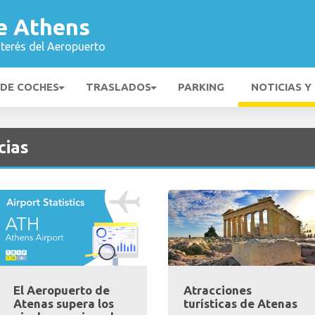
e Athens
nterés del Aeropuerto
 DE COCHES
TRASLADOS
PARKING
NOTICIAS Y
cias
El Aeropuerto de
Atracciones
Atenas supera los
turísticas de Atenas