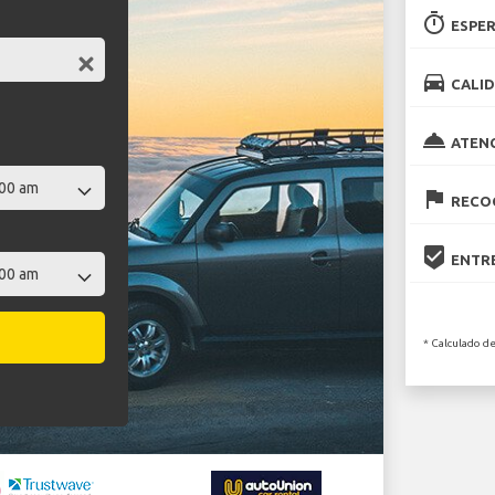
timer
ESPER
directions_car
CALID
room_service
ATEN
flag
RECOG
beenhere
ENTRE
* Calculado de