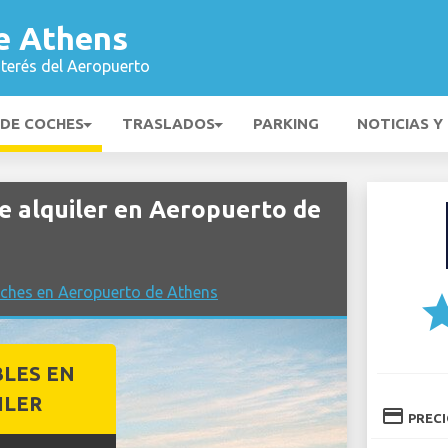
e Athens
nterés del Aeropuerto
 DE COCHES
TRASLADOS
PARKING
NOTICIAS Y
 alquiler en Aeropuerto de
oches en Aeropuerto de Athens
st
BLES EN
ILER
credit_card
PREC