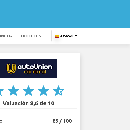
 INFO
HOTELES
español
ar
star
star
star
star_half
Valuación 8,6 de 10
83 / 100
IO