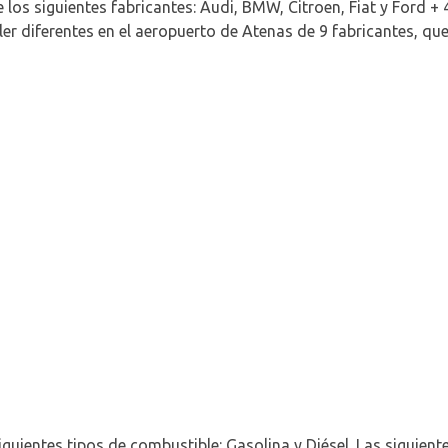
e los siguientes fabricantes: Audi, BMW, Citroen, Fiat y Ford 
ler diferentes en el aeropuerto de Atenas de 9 fabricantes, que
iguientes tipos de combustible: Gasolina y Diésel. Las siguient