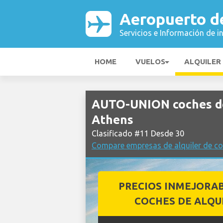
Aeropuerto d
Servicios e Información de i
HOME
VUELOS
ALQUILER
AUTO-UNION coches de
Athens
Clasificado #11 Desde 30
Compare empresas de alquiler de c
PRECIOS INMEJORA
COCHES DE ALQU