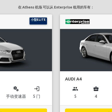
在 Athens 机场 可以从 Enterprise 租用的车有：
小型ELITE
AUDI A4
miscellaneous_services
login
group
business_center
手动变速器
5 门
5
4