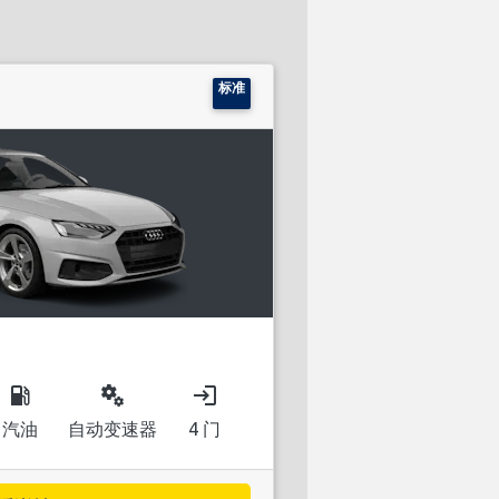
标准
local_gas_station
miscellaneous_services
login
汽油
自动变速器
4 门