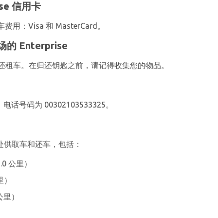
se 信用卡
Visa 和 MasterCard。
Enterprise
和方向归还租车。在归还钥匙之前，请记得收集您的物品。
电话号码为 00302103533325。
个办事处供取车和还车，包括：
9.0 公里）
公里）
8 公里）