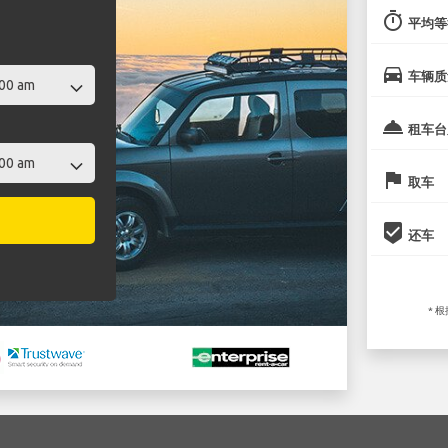
timer
平均等
directions_car
车辆质
room_service
租车台
flag
取车
beenhere
还车
* 