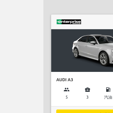
AUDI A3
group
business_center
local_gas_station
5
3
汽油