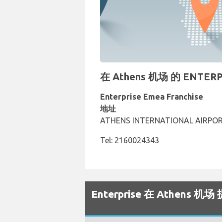
在 Athens 机场 的 ENT
Enterprise Emea Franchise
地址
ATHENS INTERNATIONAL AIRPOR
Tel: 2160024343
Enterprise 在 Athens