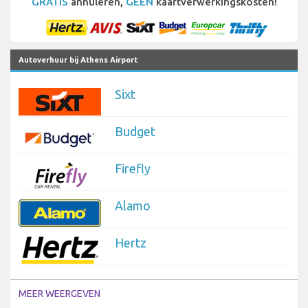
GRATIS
annuleren,
GEEN
kaartverwerkingskosten!
Autoverhuur bij Athens Airport
Sixt
Budget
Firefly
Alamo
Hertz
MEER WEERGEVEN