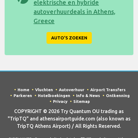
elektrische en hybride
autoverhuurdeals in Athens,
Greece
AUTO'S ZOEKEN
Home
Vluchten
Autoverhuur
Airport Transfers
Parkeren
Hotelboekingen
Info & News
Ontkenning
Privacy
Sitemap
COPYRIGHT © 2026 Try Quantum OU trading as
"TripTQ" and athensairportguide.com (also known as
TripTQ Athens Airport) / All Rights Reserved.