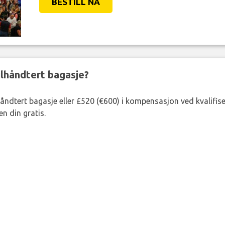
BESTILL NÅ
eilhåndtert bagasje?
lhåndtert bagasje eller £520 (€600) i kompensasjon ved kvalifis
n din gratis.