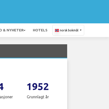
O & NYHETER
HOTELS
norsk bokmål
4
1952
asjoner
Grunnlagt år