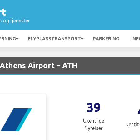
rt
n og tjenester
YRNING
FLYPLASSTRANSPORT
PARKERING
INF
 Athens Airport – ATH
39
Ukentlige
Destin
flyreiser