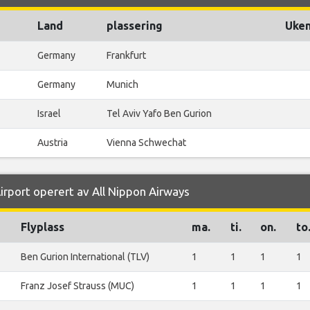
Land
plassering
Uken
Germany
Frankfurt
Germany
Munich
Israel
Tel Aviv Yafo Ben Gurion
Austria
Vienna Schwechat
Airport operert av All Nippon Airways
Flyplass
ma.
ti.
on.
to
Ben Gurion International (TLV)
1
1
1
1
Franz Josef Strauss (MUC)
1
1
1
1