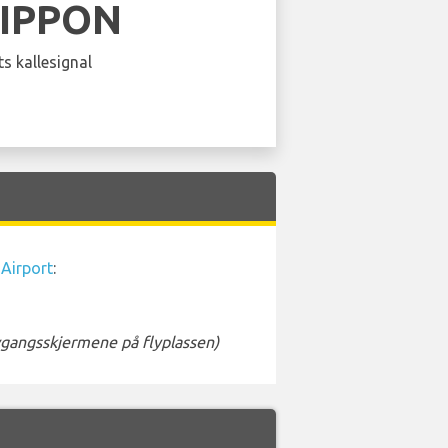
NIPPON
s kallesignal
Airport
:
avgangsskjermene på flyplassen)