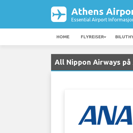
Athens Airpo
Essential Airport Informasjo
HOME
FLYREISER
BILUTH
All Nippon Airways på