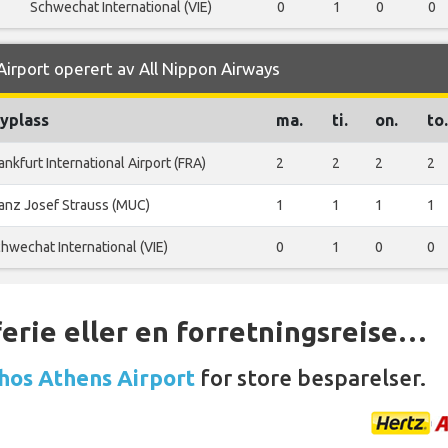
Schwechat International (VIE)
0
1
0
0
Airport operert av All Nippon Airways
lyplass
ma.
ti.
on.
to.
ankfurt International Airport (FRA)
2
2
2
2
anz Josef Strauss (MUC)
1
1
1
1
hwechat International (VIE)
0
1
0
0
ferie eller en forretningsreise…
 hos Athens Airport
for store besparelser.