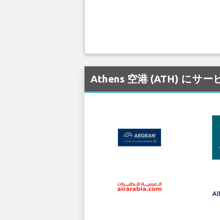
Athens 空港 (ATH)