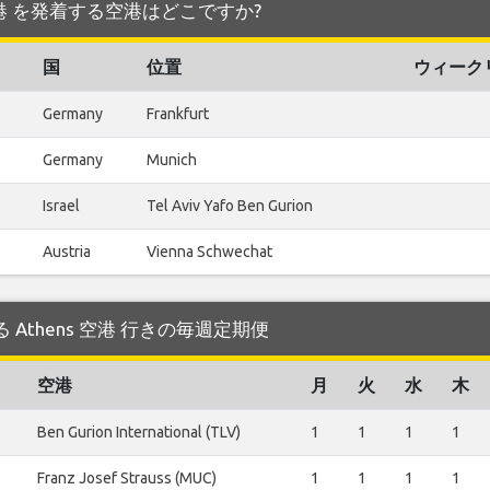
hens 空港 を発着する空港はどこですか?
国
位置
ウィーク
Germany
Frankfurt
Germany
Munich
Israel
Tel Aviv Yafo Ben Gurion
Austria
Vienna Schwechat
運航する Athens 空港 行きの毎週定期便
空港
月
火
水
木
Ben Gurion International (TLV)
1
1
1
1
Franz Josef Strauss (MUC)
1
1
1
1