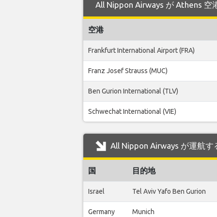
All Nippon Airways が At
空港
Frankfurt International Airport (FRA)
Franz Josef Strauss (MUC)
Ben Gurion International (TLV)
Schwechat International (VIE)
All Nippon Airways が
国
目的地
Israel
Tel Aviv Yafo Ben Gurion
Germany
Munich