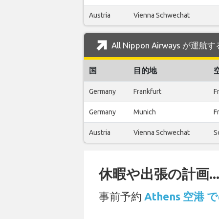
Austria
Vienna Schwechat
All Nippon Airways が
国
目的地
Germany
Frankfurt
F
Germany
Munich
F
Austria
Vienna Schwechat
S
休暇や出張の計画..
事前予約
Athens 空港