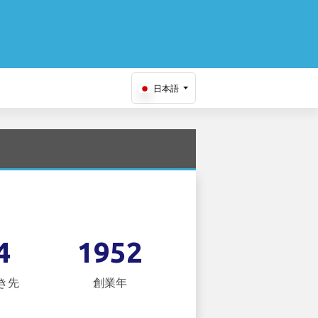
日本語
4
1952
き先
創業年