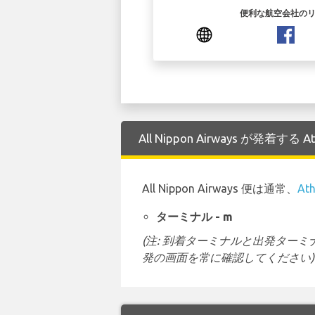
便利な航空会社の
All Nippon Airways が発着す
All Nippon Airways 便は通常、
At
ターミナル - m
(注: 到着ターミナルと出発タ
発の画面を常に確認してください)