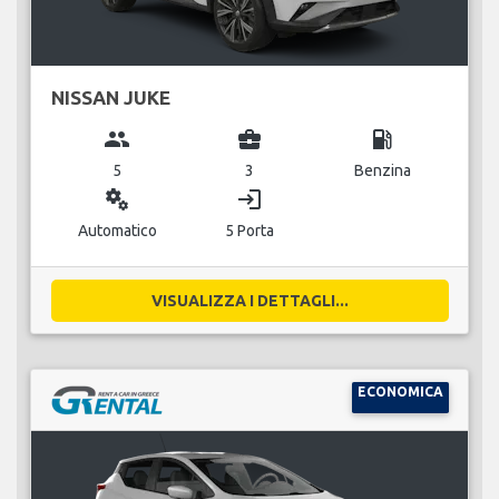
NISSAN JUKE
group
business_center
local_gas_station
5
3
Benzina
miscellaneous_services
login
Automatico
5 Porta
VISUALIZZA I DETTAGLI...
ECONOMICA