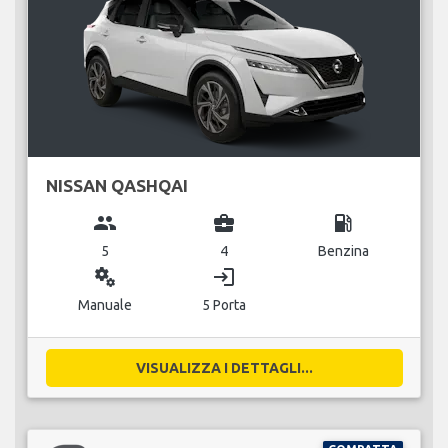
NISSAN QASHQAI
group
business_center
local_gas_station
5
4
Benzina
miscellaneous_services
login
Manuale
5 Porta
VISUALIZZA I DETTAGLI...