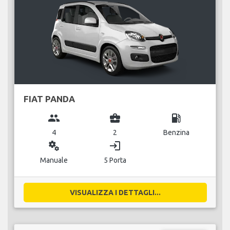
FIAT PANDA
group
business_center
local_gas_station
4
2
Benzina
miscellaneous_services
login
Manuale
5 Porta
VISUALIZZA I DETTAGLI...