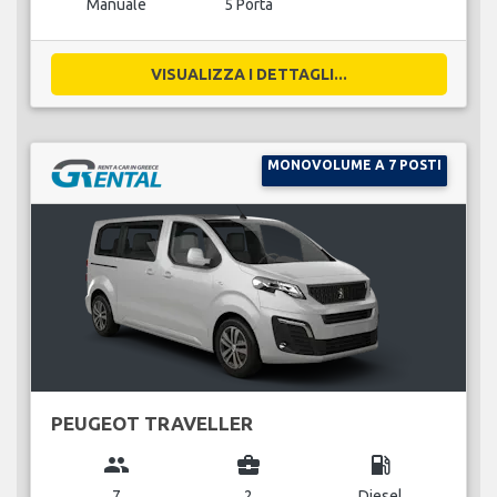
Manuale
5 Porta
VISUALIZZA I DETTAGLI...
MONOVOLUME A 7 POSTI
PEUGEOT TRAVELLER
group
business_center
local_gas_station
7
2
Diesel