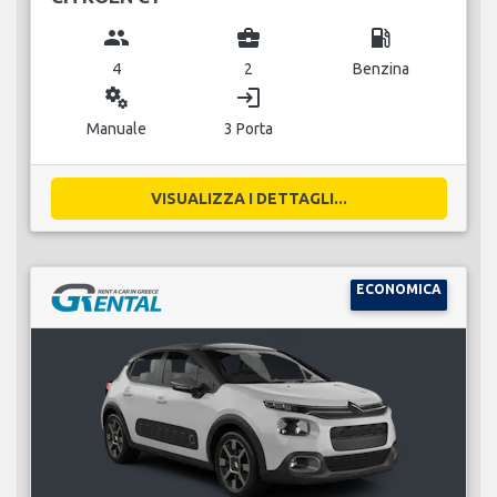
group
business_center
local_gas_station
4
2
Benzina
miscellaneous_services
login
Manuale
3 Porta
VISUALIZZA I DETTAGLI...
ECONOMICA