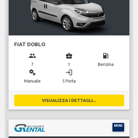
FIAT DOBLO
group
business_center
local_gas_station
7
1
Benzina
miscellaneous_services
login
Manuale
5 Porta
VISUALIZZA I DETTAGLI...
MINI