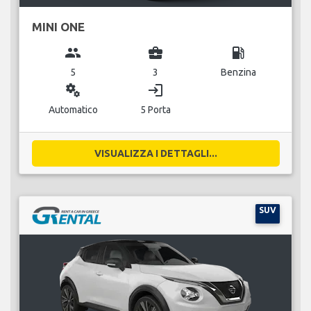
MINI ONE
group
business_center
local_gas_station
5
3
Benzina
miscellaneous_services
login
Automatico
5 Porta
VISUALIZZA I DETTAGLI...
SUV