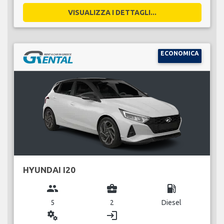
VISUALIZZA I DETTAGLI...
ECONOMICA
HYUNDAI I20
group
business_center
local_gas_station
5
2
Diesel
miscellaneous_services
login