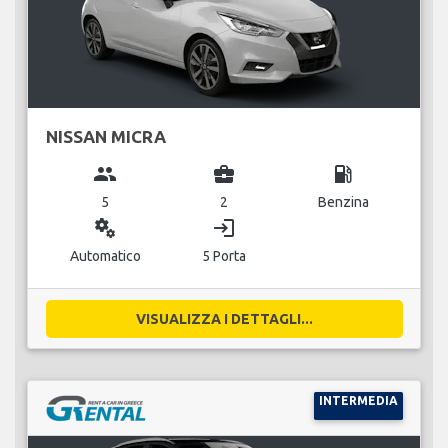
NISSAN MICRA
group
business_center
local_gas_station
5
2
Benzina
miscellaneous_services
login
Automatico
5 Porta
VISUALIZZA I DETTAGLI...
INTERMEDIA