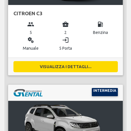
CITROEN C3
group
business_center
local_gas_station
5
2
Benzina
miscellaneous_services
login
Manuale
5 Porta
VISUALIZZA I DETTAGLI...
INTERMEDIA