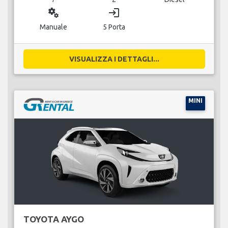
miscellaneous_services
login
Manuale
5 Porta
VISUALIZZA I DETTAGLI...
MINI
TOYOTA AYGO