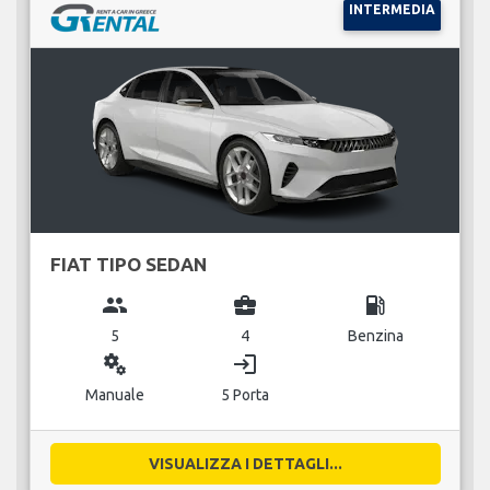
INTERMEDIA
FIAT TIPO SEDAN
group
business_center
local_gas_station
5
4
Benzina
miscellaneous_services
login
Manuale
5 Porta
VISUALIZZA I DETTAGLI...