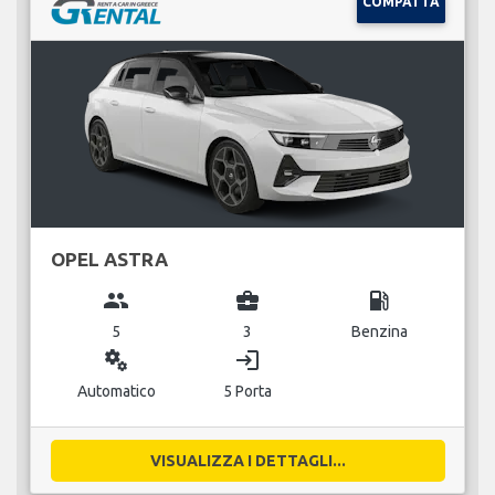
COMPATTA
OPEL ASTRA
group
business_center
local_gas_station
5
3
Benzina
miscellaneous_services
login
Automatico
5 Porta
VISUALIZZA I DETTAGLI...