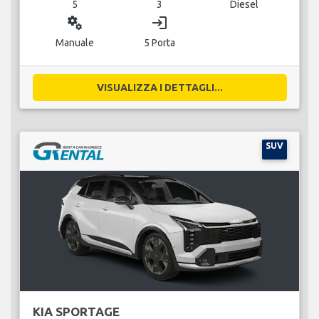
5
3
Diesel
miscellaneous_services
login
Manuale
5 Porta
VISUALIZZA I DETTAGLI...
SUV
KIA SPORTAGE