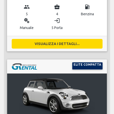
group
business_center
local_gas_station
5
4
Benzina
miscellaneous_services
login
Manuale
5 Porta
VISUALIZZA I DETTAGLI...
ELITE COMPATTA