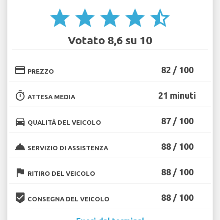
star
star
star
star
star_half
Votato 8,6 su 10
credit_card
82 / 100
PREZZO
timer
21 minuti
ATTESA MEDIA
directions_car
87 / 100
QUALITÀ DEL VEICOLO
room_service
88 / 100
SERVIZIO DI ASSISTENZA
flag
88 / 100
RITIRO DEL VEICOLO
beenhere
88 / 100
CONSEGNA DEL VEICOLO