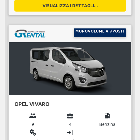
VISUALIZZA I DETTAGLI...
MONOVOLUME A 9 POSTI
OPEL VIVARO
group
business_center
local_gas_station
9
4
Benzina
miscellaneous_services
login