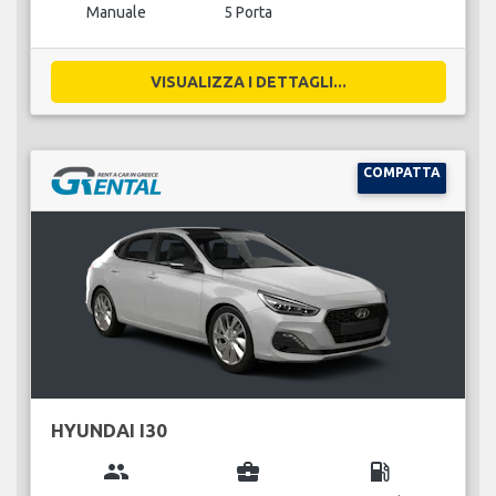
Manuale
5 Porta
VISUALIZZA I DETTAGLI...
COMPATTA
HYUNDAI I30
group
business_center
local_gas_station