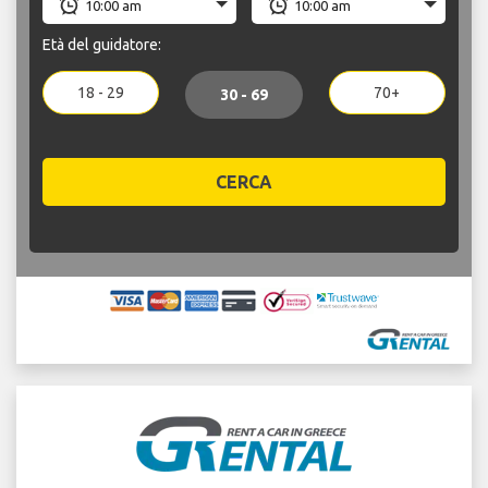
Età del guidatore:
18 - 29
70+
30 - 69
CERCA