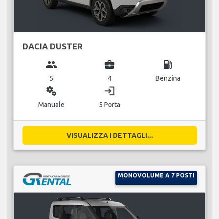
DACIA DUSTER
group
business_center
local_gas_station
5
4
Benzina
miscellaneous_services
login
Manuale
5 Porta
VISUALIZZA I DETTAGLI...
MONOVOLUME A 7 POSTI