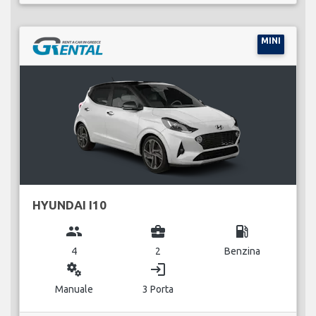
MINI
HYUNDAI I10
group
business_center
local_gas_station
4
2
Benzina
miscellaneous_services
login
Manuale
3 Porta