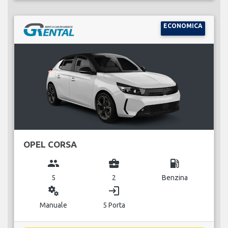
ECONOMICA
OPEL CORSA
group
business_center
local_gas_station
5
2
Benzina
miscellaneous_services
login
Manuale
5 Porta