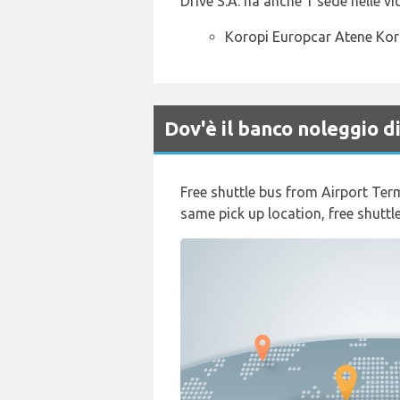
Drive S.A. ha anche 1 sede nelle vic
Koropi Europcar Atene Kor
Dov'è il banco noleggio 
Free shuttle bus from Airport Termi
same pick up location, free shuttle