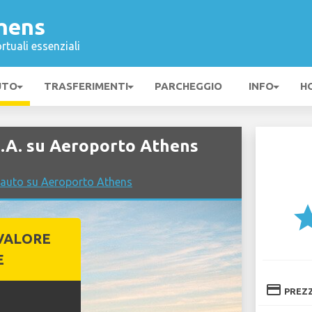
hens
rtuali essenziali
UTO
TRASFERIMENTI
PARCHEGGIO
INFO
H
.A. su Aeroporto Athens
 auto su Aeroporto Athens
st
VALORE
E
credit_card
PREZ