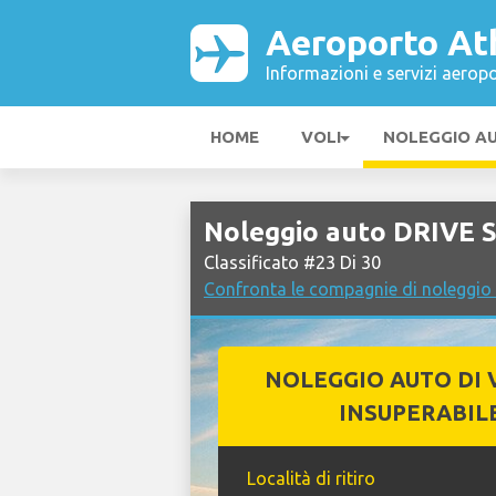
Aeroporto At
Informazioni e servizi aeropo
HOME
VOLI
NOLEGGIO A
Noleggio auto DRIVE S
Classificato #23 Di 30
Confronta le compagnie di noleggio
NOLEGGIO AUTO DI 
INSUPERABIL
Località di ritiro