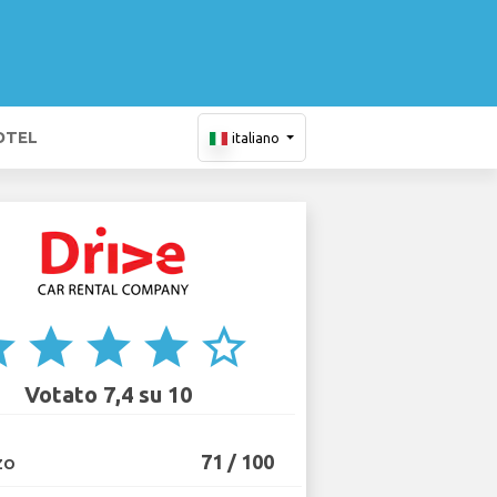
OTEL
italiano
ar
star
star
star
star_border
Votato 7,4 su 10
71 / 100
ZO