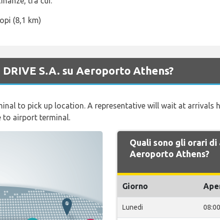
inanze, tra cui:
opi (8,1 km)
di DRIVE S.A. su Aeroporto Athens?
nal to pick up location. A representative will wait at arrivals h
 to airport terminal.
Quali sono gli orari d
Aeroporto Athens?
Giorno
Ape
Lunedi
08:0