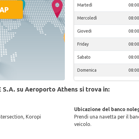
Martedì
08:0
Mercoledì
08:0
Giovedi
08:0
Friday
08:0
Sabato
08:0
Domenica
08:0
 S.A. su Aeroporto Athens si trova in:
Ubicazione del banco noleg
tersection, Koropi
Prendi una navetta per il banc
veicolo.