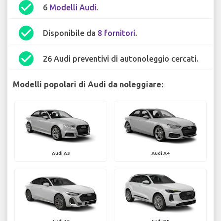
check_circle
6
Modelli Audi
.
check_circle
Disponibile da
8 fornitori
.
check_circle
26 Audi preventivi di autonoleggio cercati.
Modelli popolari di Audi da noleggiare:
Audi A3
Audi A4