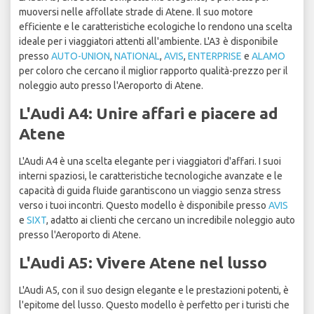
muoversi nelle affollate strade di Atene. Il suo motore
efficiente e le caratteristiche ecologiche lo rendono una scelta
ideale per i viaggiatori attenti all'ambiente. L'A3 è disponibile
presso
AUTO-UNION
,
NATIONAL
,
AVIS
,
ENTERPRISE
e
ALAMO
per coloro che cercano il miglior rapporto qualità-prezzo per il
noleggio auto presso l'Aeroporto di Atene.
L'Audi A4: Unire affari e piacere ad
Atene
L'Audi A4 è una scelta elegante per i viaggiatori d'affari. I suoi
interni spaziosi, le caratteristiche tecnologiche avanzate e le
capacità di guida fluide garantiscono un viaggio senza stress
verso i tuoi incontri. Questo modello è disponibile presso
AVIS
e
SIXT
, adatto ai clienti che cercano un incredibile noleggio auto
presso l'Aeroporto di Atene.
L'Audi A5: Vivere Atene nel lusso
L'Audi A5, con il suo design elegante e le prestazioni potenti, è
l'epitome del lusso. Questo modello è perfetto per i turisti che