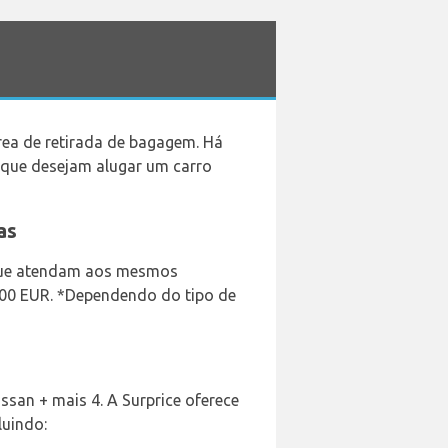
rea de retirada de bagagem. Há
 que desejam alugar um carro
as
e que atendam aos mesmos
4,00 EUR. *Dependendo do tipo de
issan + mais 4. A Surprice oferece
luindo: