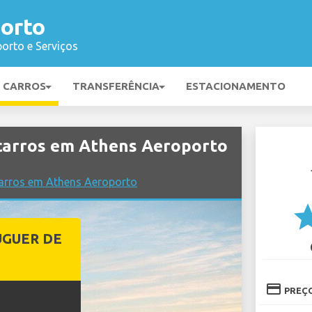
orto
orto e Serviços
E CARROS
TRANSFERÊNCIA
ESTACIONAMENTO
carros em Athens Aeroporto
arros em Athens Aeroporto
st
UGUER DE
credit_card
PREÇ