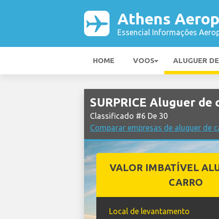
Athens Aerop
Essencial Informações Aerop
HOME
VOOS
ALUGUER D
SURPRICE Aluguer de 
Classificado #6 De 30
Comparar empresas de aluguer de c
VALOR IMBATÍVEL AL
CARRO
Local de levantamento