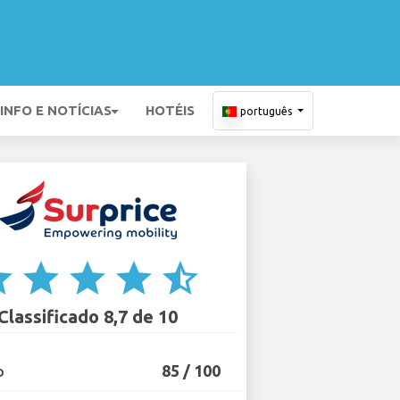
INFO E NOTÍCIAS
HOTÉIS
português
ar
star
star
star
star_half
Classificado 8,7 de 10
85 / 100
O