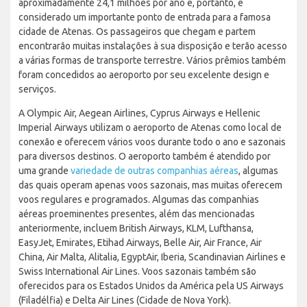
aproximadamente 24,1 milhões por ano e, portanto, é
considerado um importante ponto de entrada para a famosa
cidade de Atenas. Os passageiros que chegam e partem
encontrarão muitas instalações à sua disposição e terão acesso
a várias formas de transporte terrestre. Vários prêmios também
foram concedidos ao aeroporto por seu excelente design e
serviços.
A Olympic Air, Aegean Airlines, Cyprus Airways e Hellenic
Imperial Airways utilizam o aeroporto de Atenas como local de
conexão e oferecem vários voos durante todo o ano e sazonais
para diversos destinos. O aeroporto também é atendido por
uma grande
variedade de outras companhias aéreas
, algumas
das quais operam apenas voos sazonais, mas muitas oferecem
voos regulares e programados. Algumas das companhias
aéreas proeminentes presentes, além das mencionadas
anteriormente, incluem British Airways, KLM, Lufthansa,
EasyJet, Emirates, Etihad Airways, Belle Air, Air France, Air
China, Air Malta, Alitalia, EgyptAir, Iberia, Scandinavian Airlines e
Swiss International Air Lines. Voos sazonais também são
oferecidos para os Estados Unidos da América pela US Airways
(Filadélfia) e Delta Air Lines (Cidade de Nova York).