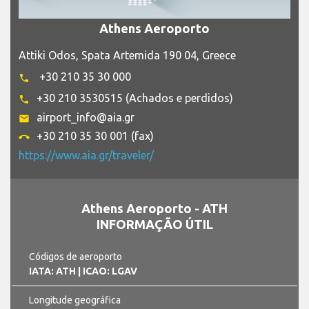
Athens Aeroporto
Attiki Odos, Spata Artemida 190 04, Greece
+30 210 35 30 000
phone
+30 210 3530515 (Achados e perdidos)
phone
airport_info@aia.gr
email
+30 210 35 30 001 (fax)
call_end
https://www.aia.gr/traveler/
Athens Aeroporto - ATH
INFORMAÇÃO ÚTIL
Códigos de aeroporto
IATA: ATH
| ICAO: LGAV
Longitude geográfica