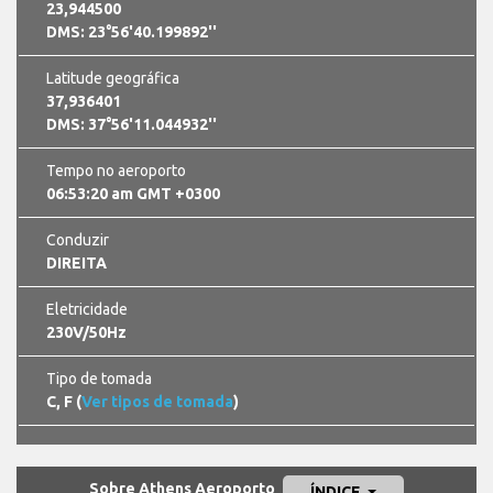
23,944500
DMS: 23°56'40.199892''
Latitude geográfica
37,936401
DMS: 37°56'11.044932''
Tempo no aeroporto
06:53:21 am GMT +0300
Conduzir
DIREITA
Eletricidade
230V/50Hz
Tipo de tomada
C, F (
Ver tipos de tomada
)
Sobre Athens Aeroporto
ÍNDICE