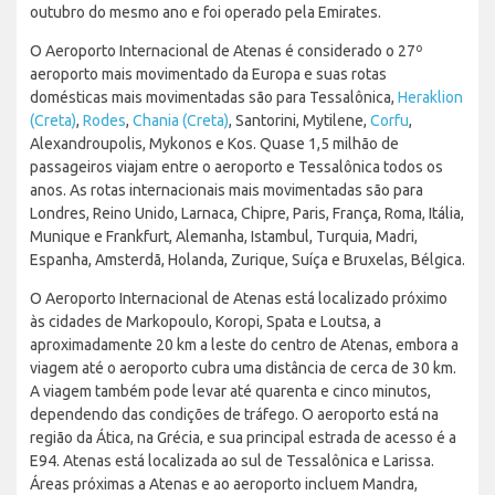
outubro do mesmo ano e foi operado pela Emirates.
O Aeroporto Internacional de Atenas é considerado o 27º
aeroporto mais movimentado da Europa e suas rotas
domésticas mais movimentadas são para Tessalônica,
Heraklion
(Creta)
,
Rodes
,
Chania (Creta)
, Santorini, Mytilene,
Corfu
,
Alexandroupolis, Mykonos e Kos. Quase 1,5 milhão de
passageiros viajam entre o aeroporto e Tessalônica todos os
anos. As rotas internacionais mais movimentadas são para
Londres, Reino Unido, Larnaca, Chipre, Paris, França, Roma, Itália,
Munique e Frankfurt, Alemanha, Istambul, Turquia, Madri,
Espanha, Amsterdã, Holanda, Zurique, Suíça e Bruxelas, Bélgica.
O Aeroporto Internacional de Atenas está localizado próximo
às cidades de Markopoulo, Koropi, Spata e Loutsa, a
aproximadamente 20 km a leste do centro de Atenas, embora a
viagem até o aeroporto cubra uma distância de cerca de 30 km.
A viagem também pode levar até quarenta e cinco minutos,
dependendo das condições de tráfego. O aeroporto está na
região da Ática, na Grécia, e sua principal estrada de acesso é a
E94. Atenas está localizada ao sul de Tessalônica e Larissa.
Áreas próximas a Atenas e ao aeroporto incluem Mandra,