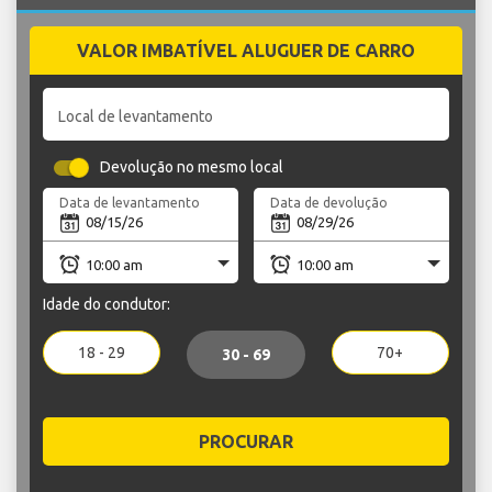
VALOR IMBATÍVEL ALUGUER DE CARRO
Local de levantamento
Devolução no mesmo local
Data de levantamento
Data de devolução
Idade do condutor:
18 - 29
70+
30 - 69
PROCURAR