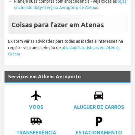
Planeje suas compras com antecedência - veja todas as
lojas
(incluindo duty-free) no Aeroporto de Atenas
Coisas para fazer em Atenas
Existem várias atividades para todas as idades e interesses na
região - veja uma seleção de
atividades turísticas em Atenas,
Grécia
Serviços em Athens Aeroporto
airplanemode_active
drive_eta
VOOS
ALUGUER DE CARROS
airport_shuttle
local_parking
TRANSFERÊNCIA
ESTACIONAMENTO