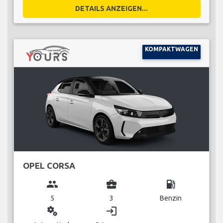
DETAILS ANZEIGEN...
KOMPAKTWAGEN
OPEL CORSA
group
business_center
local_gas_station
5
3
Benzin
miscellaneous_services
login