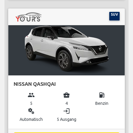
SUV
NISSAN QASHQAI
group
business_center
local_gas_station
5
4
Benzin
miscellaneous_services
login
Automatisch
5 Ausgang