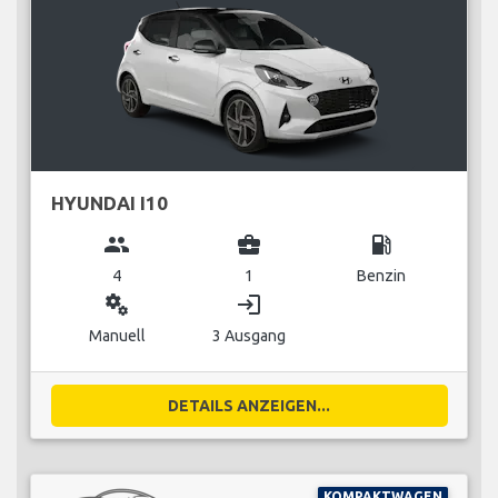
HYUNDAI I10
group
business_center
local_gas_station
4
1
Benzin
miscellaneous_services
login
Manuell
3 Ausgang
DETAILS ANZEIGEN...
KOMPAKTWAGEN