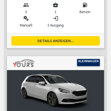
group
business_center
local_gas_station
5
2
Benzin
miscellaneous_services
login
Manuell
5 Ausgang
DETAILS ANZEIGEN...
KLEINWAGEN