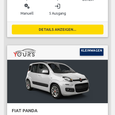
miscellaneous_services
login
Manuell
5 Ausgang
DETAILS ANZEIGEN...
KLEINWAGEN
FIAT PANDA