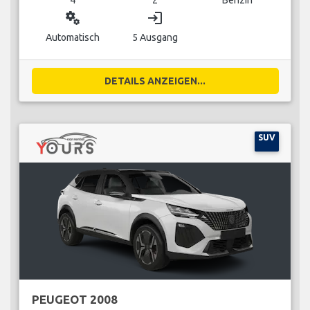
miscellaneous_services
login
Automatisch
5 Ausgang
DETAILS ANZEIGEN...
SUV
PEUGEOT 2008