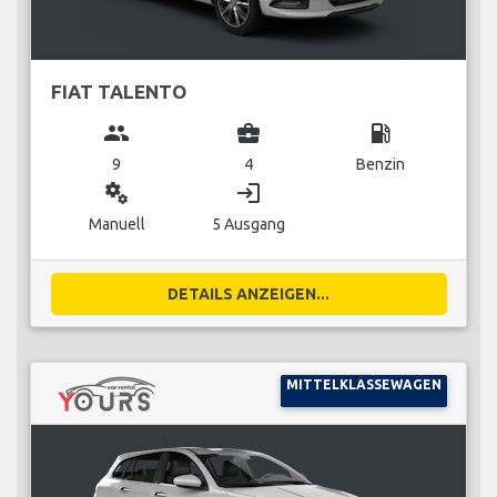
FIAT TALENTO
group
business_center
local_gas_station
9
4
Benzin
miscellaneous_services
login
Manuell
5 Ausgang
DETAILS ANZEIGEN...
MITTELKLASSEWAGEN