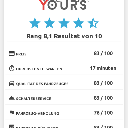
star
star
star
star
star_half
Rang 8,1 Resultat von 10
credit_card
83 / 100
PREIS
timer
17 minuten
DURCHSCHNTL. WARTEN
directions_car
83 / 100
QUALITÄT DES FAHRZEUGES
room_service
83 / 100
SCHALTERSERVICE
flag
76 / 100
FAHRZEUG-ABHOLUNG
beenhere
83 / 100