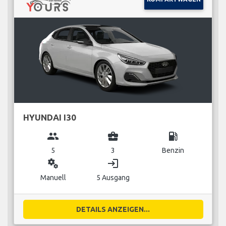
HYUNDAI I30
group
business_center
local_gas_station
5
3
Benzin
miscellaneous_services
login
Manuell
5 Ausgang
DETAILS ANZEIGEN...