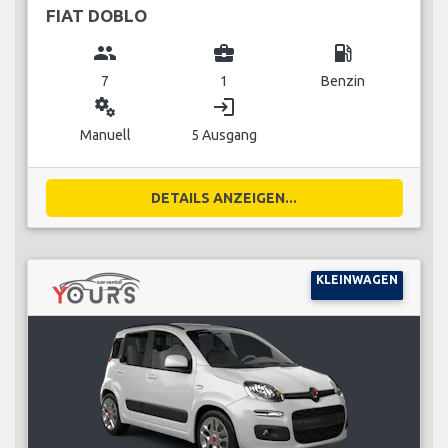
FIAT DOBLO
group
business_center
local_gas_station
7
1
Benzin
miscellaneous_services
login
Manuell
5 Ausgang
DETAILS ANZEIGEN...
KLEINWAGEN