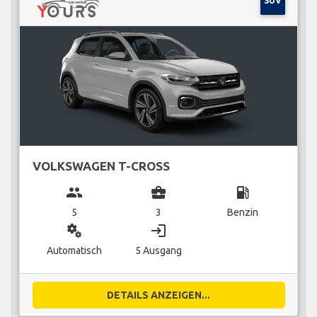
SUV
VOLKSWAGEN T-CROSS
group
business_center
local_gas_station
5
3
Benzin
miscellaneous_services
login
Automatisch
5 Ausgang
DETAILS ANZEIGEN...