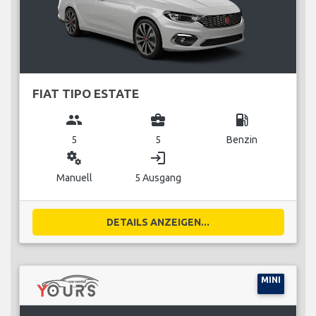
FIAT TIPO ESTATE
group
business_center
local_gas_station
5
5
Benzin
miscellaneous_services
login
Manuell
5 Ausgang
DETAILS ANZEIGEN...
MINI