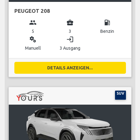
PEUGEOT 208
group
business_center
local_gas_station
5
3
Benzin
miscellaneous_services
login
Manuell
3 Ausgang
DETAILS ANZEIGEN...
SUV