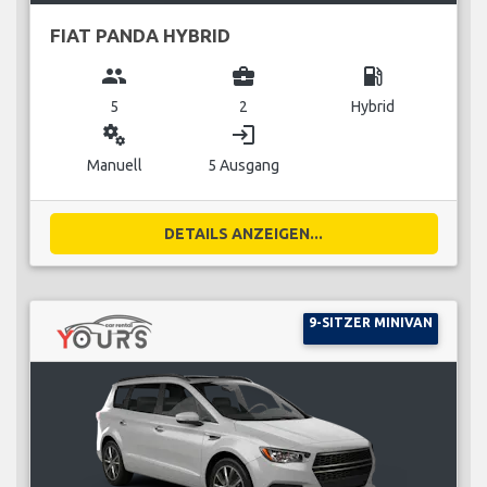
FIAT PANDA HYBRID
group
business_center
local_gas_station
5
2
Hybrid
miscellaneous_services
login
Manuell
5 Ausgang
DETAILS ANZEIGEN...
9-SITZER MINIVAN