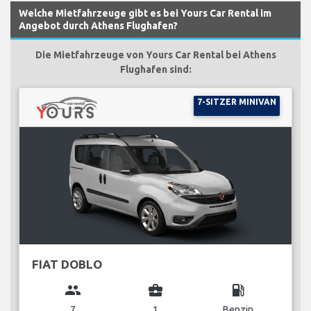
Welche Mietfahrzeuge gibt es bei Yours Car Rental im
Angebot durch Athens Flughafen?
Die Mietfahrzeuge von Yours Car Rental bei Athens
Flughafen sind:
7-SITZER MINIVAN
FIAT DOBLO
group
business_center
local_gas_station
7
1
Benzin