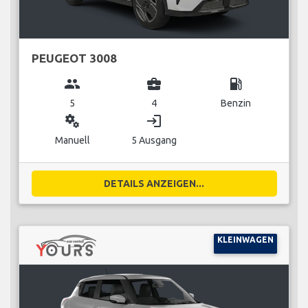
PEUGEOT 3008
group
business_center
local_gas_station
5
4
Benzin
miscellaneous_services
login
Manuell
5 Ausgang
DETAILS ANZEIGEN...
KLEINWAGEN