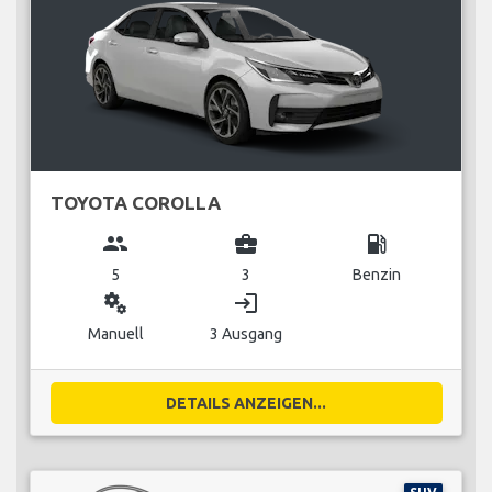
TOYOTA COROLLA
group
business_center
local_gas_station
5
3
Benzin
miscellaneous_services
login
Manuell
3 Ausgang
DETAILS ANZEIGEN...