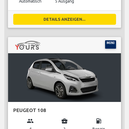
Automatisch
5 Ausgang
DETAILS ANZEIGEN...
MINI
PEUGEOT 108
group
business_center
local_gas_station
4
2
Benzin