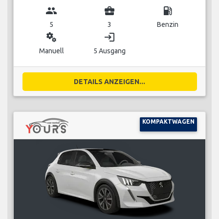
group
business_center
local_gas_station
5
3
Benzin
miscellaneous_services
login
Manuell
5 Ausgang
DETAILS ANZEIGEN...
KOMPAKTWAGEN