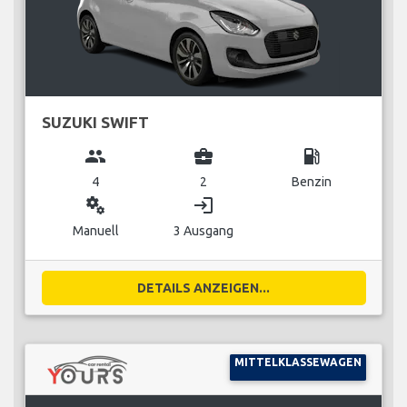
SUZUKI SWIFT
group
business_center
local_gas_station
4
2
Benzin
miscellaneous_services
login
Manuell
3 Ausgang
DETAILS ANZEIGEN...
MITTELKLASSEWAGEN