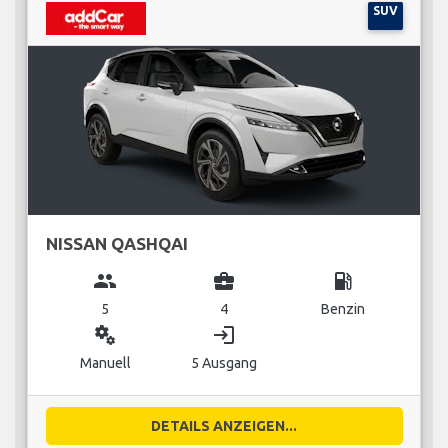
SUV
NISSAN QASHQAI
group
business_center
local_gas_station
5
4
Benzin
miscellaneous_services
login
Manuell
5 Ausgang
DETAILS ANZEIGEN...