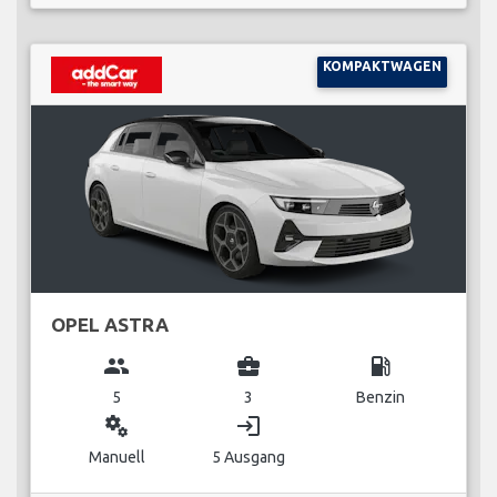
KOMPAKTWAGEN
OPEL ASTRA
group
business_center
local_gas_station
5
3
Benzin
miscellaneous_services
login
Manuell
5 Ausgang