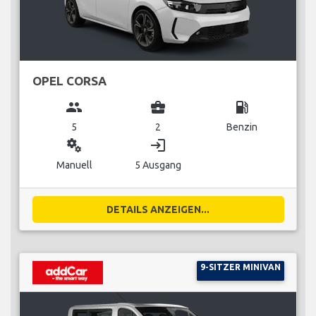
OPEL CORSA
group
business_center
local_gas_station
5
2
Benzin
miscellaneous_services
login
Manuell
5 Ausgang
DETAILS ANZEIGEN...
9-SITZER MINIVAN