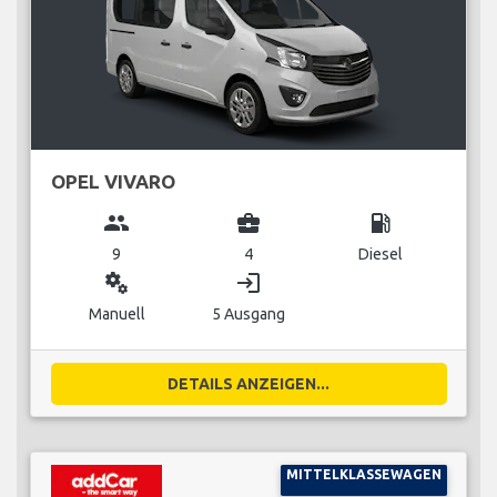
OPEL VIVARO
group
business_center
local_gas_station
9
4
Diesel
miscellaneous_services
login
Manuell
5 Ausgang
DETAILS ANZEIGEN...
MITTELKLASSEWAGEN