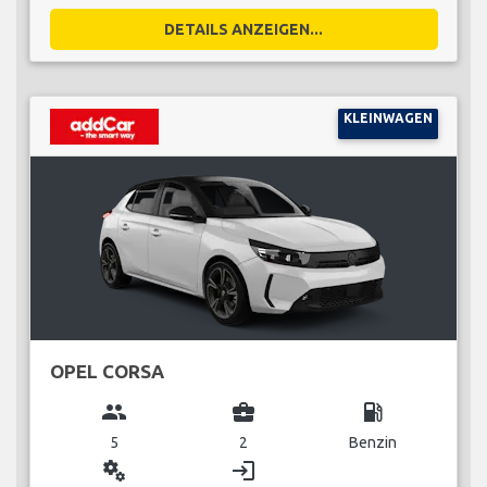
DETAILS ANZEIGEN...
KLEINWAGEN
OPEL CORSA
group
business_center
local_gas_station
5
2
Benzin
miscellaneous_services
login