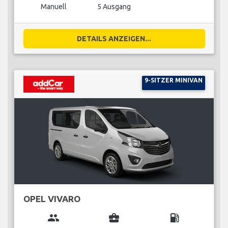
Manuell
5 Ausgang
DETAILS ANZEIGEN...
9-SITZER MINIVAN
OPEL VIVARO
group
business_center
local_gas_station