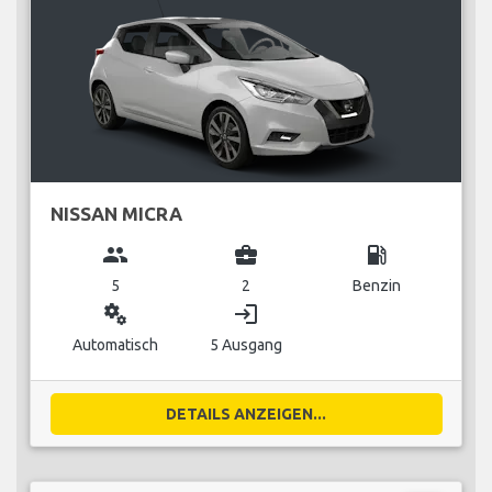
NISSAN MICRA
group
business_center
local_gas_station
5
2
Benzin
miscellaneous_services
login
Automatisch
5 Ausgang
DETAILS ANZEIGEN...