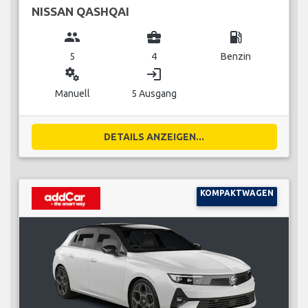
NISSAN QASHQAI
group
business_center
local_gas_station
5
4
Benzin
miscellaneous_services
login
Manuell
5 Ausgang
DETAILS ANZEIGEN...
KOMPAKTWAGEN