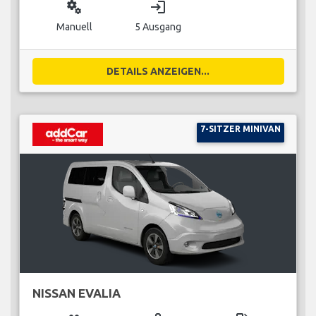
miscellaneous_services
login
Manuell
5 Ausgang
DETAILS ANZEIGEN...
7-SITZER MINIVAN
NISSAN EVALIA