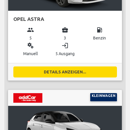
OPEL ASTRA
group
business_center
local_gas_station
5
3
Benzin
miscellaneous_services
login
Manuell
5 Ausgang
DETAILS ANZEIGEN...
KLEINWAGEN