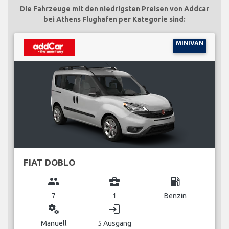
Die Fahrzeuge mit den niedrigsten Preisen von Addcar
bei Athens Flughafen per Kategorie sind:
MINIVAN
FIAT DOBLO
group
business_center
local_gas_station
7
1
Benzin
miscellaneous_services
login
Manuell
5 Ausgang