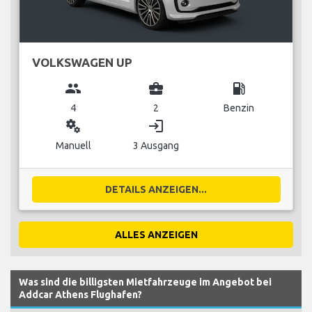
VOLKSWAGEN UP
group
business_center
local_gas_station
4
2
Benzin
miscellaneous_services
login
Manuell
3 Ausgang
DETAILS ANZEIGEN...
ALLES ANZEIGEN
Was sind die billigsten Mietfahrzeuge im Angebot bei
Addcar Athens Flughafen?