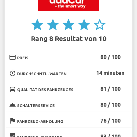
star
star
star
star
star_border
Rang 8 Resultat von 10
credit_card
80 / 100
PREIS
timer
14 minuten
DURCHSCHNTL. WARTEN
directions_car
81 / 100
QUALITÄT DES FAHRZEUGES
room_service
80 / 100
SCHALTERSERVICE
flag
76 / 100
FAHRZEUG-ABHOLUNG
beenhere
83 / 100