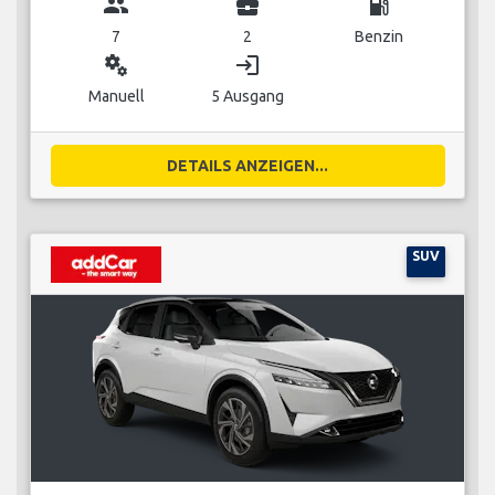
group
business_center
local_gas_station
7
2
Benzin
miscellaneous_services
login
Manuell
5 Ausgang
DETAILS ANZEIGEN...
SUV