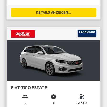
DETAILS ANZEIGEN...
STANDARD
FIAT TIPO ESTATE
group
business_center
local_gas_station
5
4
Benzin