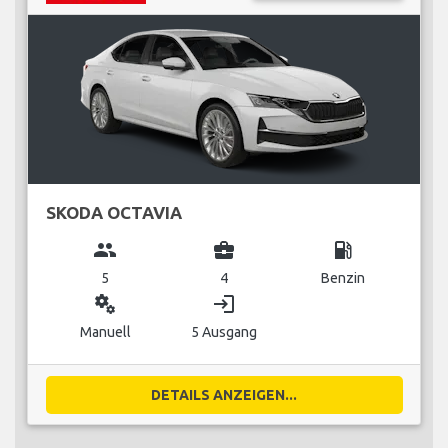
SKODA OCTAVIA
group
business_center
local_gas_station
5
4
Benzin
miscellaneous_services
login
Manuell
5 Ausgang
DETAILS ANZEIGEN...