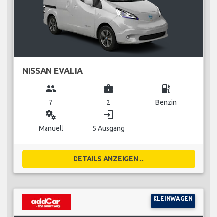
NISSAN EVALIA
group
business_center
local_gas_station
7
2
Benzin
miscellaneous_services
login
Manuell
5 Ausgang
DETAILS ANZEIGEN...
KLEINWAGEN