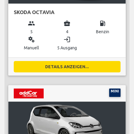
SKODA OCTAVIA
group
business_center
local_gas_station
5
4
Benzin
miscellaneous_services
login
Manuell
5 Ausgang
DETAILS ANZEIGEN...
MINI