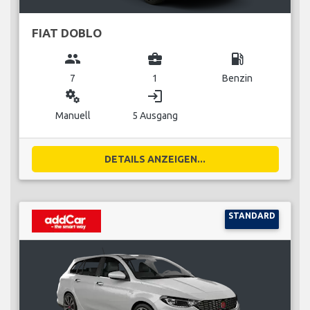
FIAT DOBLO
group
business_center
local_gas_station
7
1
Benzin
miscellaneous_services
login
Manuell
5 Ausgang
DETAILS ANZEIGEN...
STANDARD