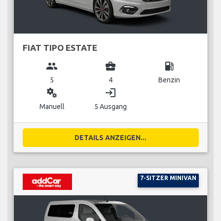
FIAT TIPO ESTATE
group
business_center
local_gas_station
5
4
Benzin
miscellaneous_services
login
Manuell
5 Ausgang
DETAILS ANZEIGEN...
7-SITZER MINIVAN