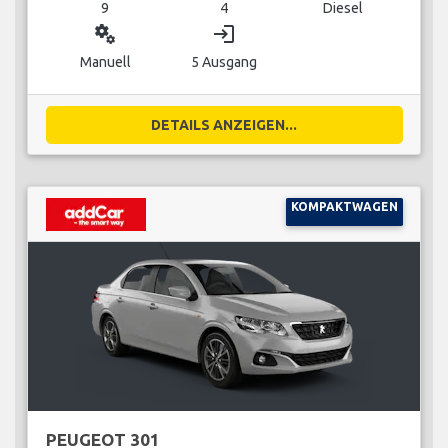
9
4
Diesel
miscellaneous_services
login
Manuell
5 Ausgang
DETAILS ANZEIGEN...
KOMPAKTWAGEN
PEUGEOT 301