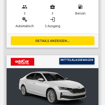
group
business_center
local_gas_station
5
3
Benzin
miscellaneous_services
login
Automatisch
5 Ausgang
DETAILS ANZEIGEN...
MITTELKLASSEWAGEN