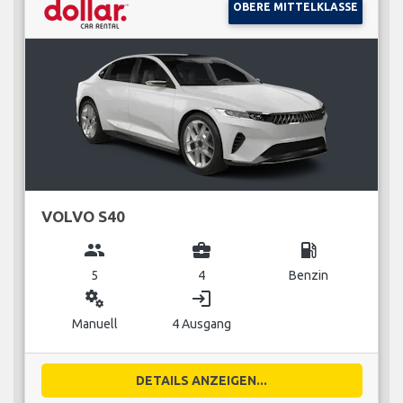
OBERE MITTELKLASSE
VOLVO S40
group
business_center
local_gas_station
5
4
Benzin
miscellaneous_services
login
Manuell
4 Ausgang
DETAILS ANZEIGEN...