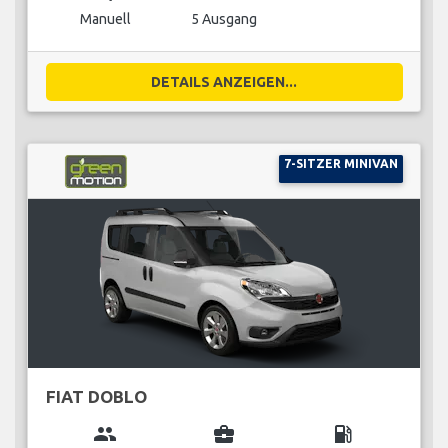
Manuell
5 Ausgang
DETAILS ANZEIGEN...
7-SITZER MINIVAN
FIAT DOBLO
group
business_center
local_gas_station