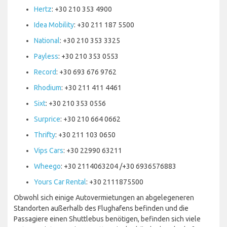
Hertz
: +30 210 353 4900
Idea Mobility
: +30 211 187 5500
National
: +30 210 353 3325
Payless
: +30 210 353 0553
Record
: +30 693 676 9762
Rhodium
: +30 211 411 4461
Sixt
: +30 210 353 0556
Surprice
: +30 210 664 0662
Thrifty
: +30 211 103 0650
Vips Cars
: +30 22990 63211
Wheego
: +30 2114063204 /+30 6936576883
Yours Car Rental
: +30 2111875500
Obwohl sich einige Autovermietungen an abgelegeneren
Standorten außerhalb des Flughafens befinden und die
Passagiere einen Shuttlebus benötigen, befinden sich viele