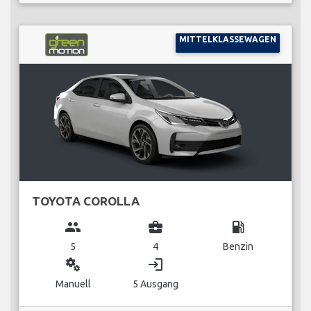
MITTELKLASSEWAGEN
TOYOTA COROLLA
group
business_center
local_gas_station
5
4
Benzin
miscellaneous_services
login
Manuell
5 Ausgang