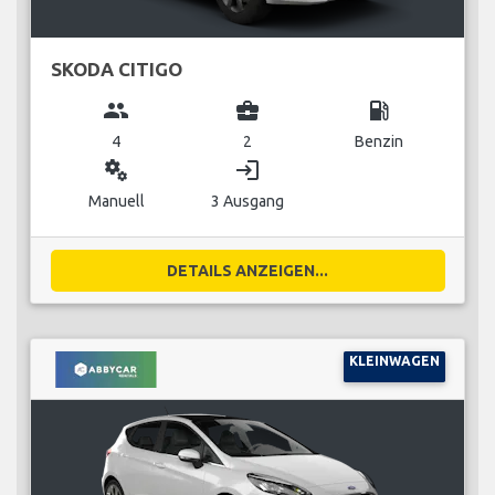
SKODA CITIGO
group
business_center
local_gas_station
4
2
Benzin
miscellaneous_services
login
Manuell
3 Ausgang
DETAILS ANZEIGEN...
KLEINWAGEN