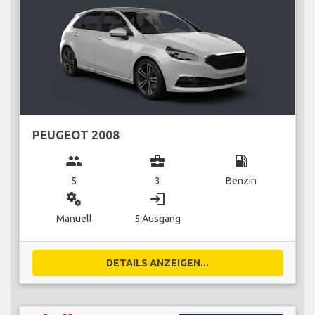
PEUGEOT 2008
group
business_center
local_gas_station
5
3
Benzin
miscellaneous_services
login
Manuell
5 Ausgang
DETAILS ANZEIGEN...