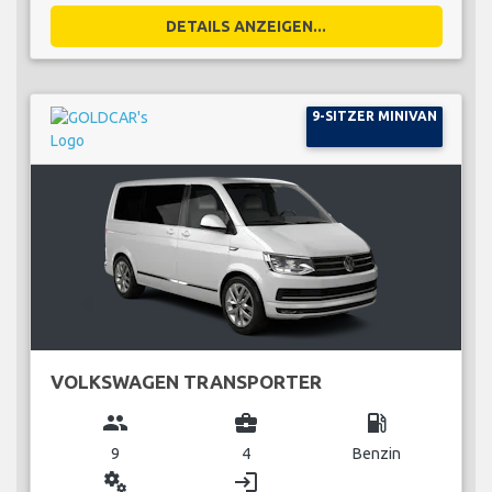
DETAILS ANZEIGEN...
9-SITZER MINIVAN
VOLKSWAGEN TRANSPORTER
group
business_center
local_gas_station
9
4
Benzin
miscellaneous_services
login