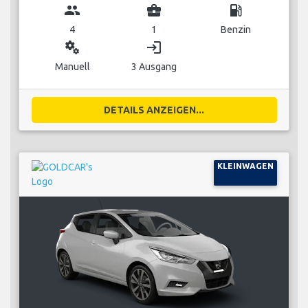
group
business_center
local_gas_station
4
1
Benzin
miscellaneous_services
login
Manuell
3 Ausgang
DETAILS ANZEIGEN...
KLEINWAGEN