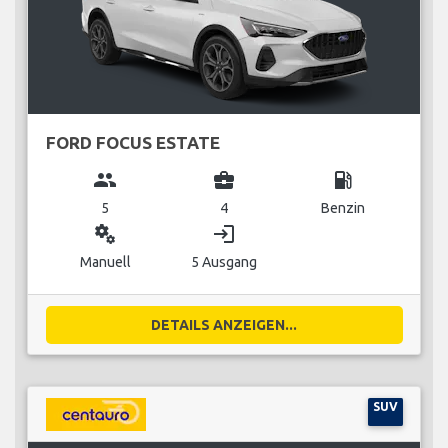
FORD FOCUS ESTATE
group
business_center
local_gas_station
5
4
Benzin
miscellaneous_services
login
Manuell
5 Ausgang
DETAILS ANZEIGEN...
SUV