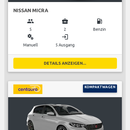
NISSAN MICRA
group
business_center
local_gas_station
5
2
Benzin
miscellaneous_services
login
Manuell
5 Ausgang
DETAILS ANZEIGEN...
KOMPAKTWAGEN