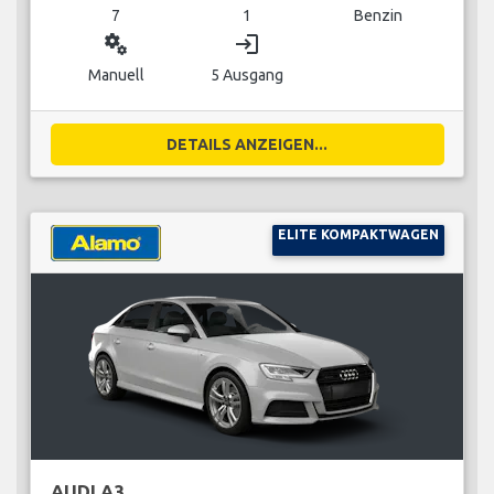
7
1
Benzin
miscellaneous_services
login
Manuell
5 Ausgang
DETAILS ANZEIGEN...
ELITE KOMPAKTWAGEN
AUDI A3