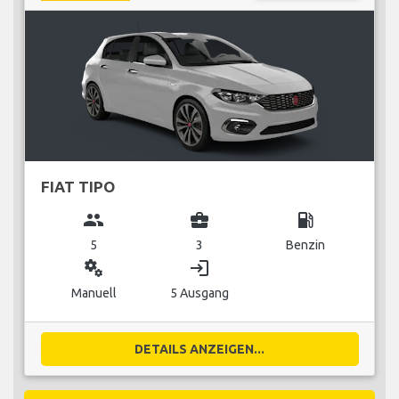
FIAT TIPO
group
business_center
local_gas_station
5
3
Benzin
miscellaneous_services
login
Manuell
5 Ausgang
DETAILS ANZEIGEN...