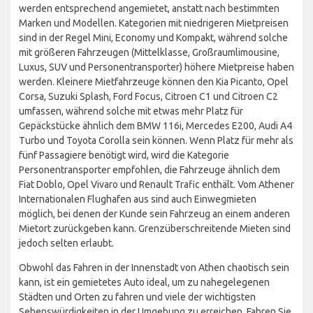
werden entsprechend angemietet, anstatt nach bestimmten
Marken und Modellen. Kategorien mit niedrigeren Mietpreisen
sind in der Regel Mini, Economy und Kompakt, während solche
mit größeren Fahrzeugen (Mittelklasse, Großraumlimousine,
Luxus, SUV und Personentransporter) höhere Mietpreise haben
werden. Kleinere Mietfahrzeuge können den Kia Picanto, Opel
Corsa, Suzuki Splash, Ford Focus, Citroen C1 und Citroen C2
umfassen, während solche mit etwas mehr Platz für
Gepäckstücke ähnlich dem BMW 116i, Mercedes E200, Audi A4
Turbo und Toyota Corolla sein können. Wenn Platz für mehr als
fünf Passagiere benötigt wird, wird die Kategorie
Personentransporter empfohlen, die Fahrzeuge ähnlich dem
Fiat Doblo, Opel Vivaro und Renault Trafic enthält. Vom Athener
Internationalen Flughafen aus sind auch Einwegmieten
möglich, bei denen der Kunde sein Fahrzeug an einem anderen
Mietort zurückgeben kann. Grenzüberschreitende Mieten sind
jedoch selten erlaubt.
Obwohl das Fahren in der Innenstadt von Athen chaotisch sein
kann, ist ein gemietetes Auto ideal, um zu nahegelegenen
Städten und Orten zu fahren und viele der wichtigsten
Sehenswürdigkeiten in der Umgebung zu erreichen. Fahren Sie