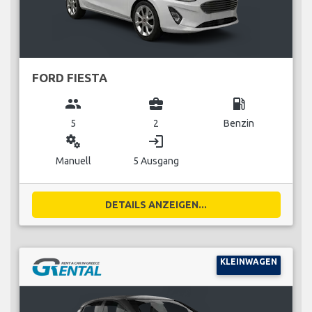
FORD FIESTA
group
business_center
local_gas_station
5
2
Benzin
miscellaneous_services
login
Manuell
5 Ausgang
DETAILS ANZEIGEN...
KLEINWAGEN