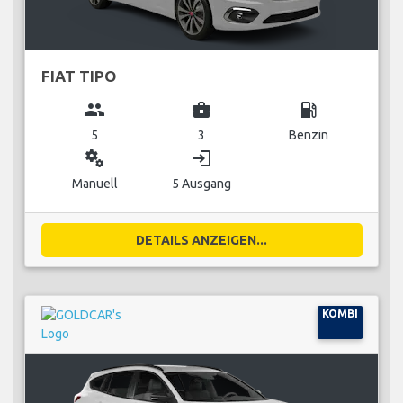
FIAT TIPO
group
business_center
local_gas_station
5
3
Benzin
miscellaneous_services
login
Manuell
5 Ausgang
DETAILS ANZEIGEN...
KOMBI