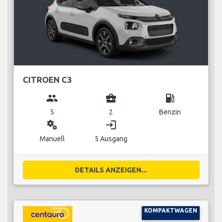
CITROEN C3
group
business_center
local_gas_station
5
2
Benzin
miscellaneous_services
login
Manuell
5 Ausgang
DETAILS ANZEIGEN...
KOMPAKTWAGEN