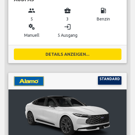
group
business_center
local_gas_station
5
3
Benzin
miscellaneous_services
login
Manuell
5 Ausgang
DETAILS ANZEIGEN...
STANDARD