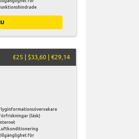
tillgänglighet för
funktionshindrade
NU
£25 | $33,60 | €29,14
Flyginformationsövervakare
Förfriskningar (läsk)
internet
Luftkonditionering
tillgänglighet för