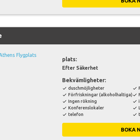
BOKA 
e
plats:
Efter Säkerhet
Bekvämligheter:
duschmöjligheter
check
check
Förfriskningar (alkoholhaltiga)
check
check
Ingen rökning
check
check
Konferenslokaler
check
check
telefon
check
check
BOKA 