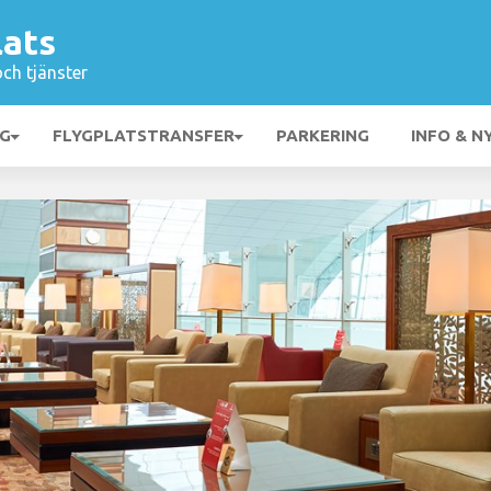
lats
och tjänster
NG
FLYGPLATSTRANSFER
PARKERING
INFO & N