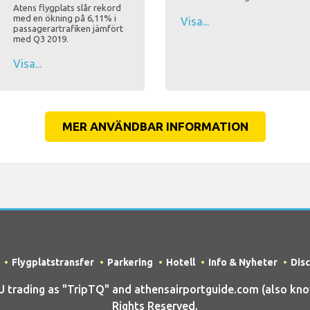
Atens flygplats slår rekord
med en ökning på 6,11% i
Visa...
passagerartrafiken jämfört
med Q3 2019.
Visa...
MER ANVÄNDBAR INFORMATION
Flygplatstransfer
Parkering
Hotell
Info & Nyheter
Dis
rading as "TripTQ" and athensairportguide.com (also known
Rights Reserved.