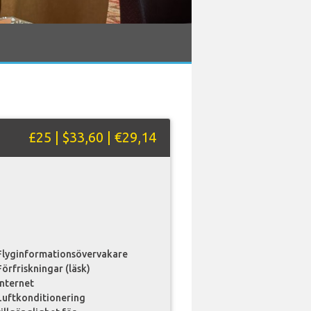
£25 | $33,60 | €29,14
Flyginformationsövervakare
Förfriskningar (läsk)
internet
Luftkonditionering