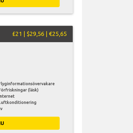
NU
£21 | $29,56 | €25,65
Flyginformationsövervakare
Förfriskningar (läsk)
internet
Luftkonditionering
tv
NU