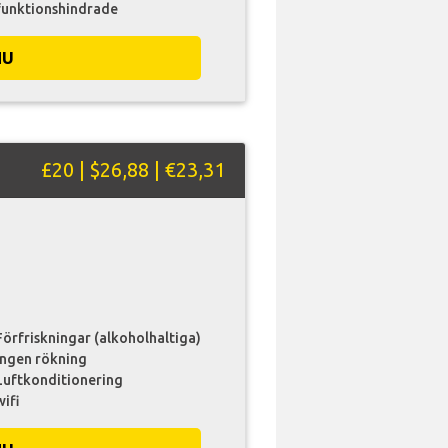
funktionshindrade
NU
£20 | $26,88 | €23,31
Förfriskningar (alkoholhaltiga)
Ingen rökning
Luftkonditionering
wifi