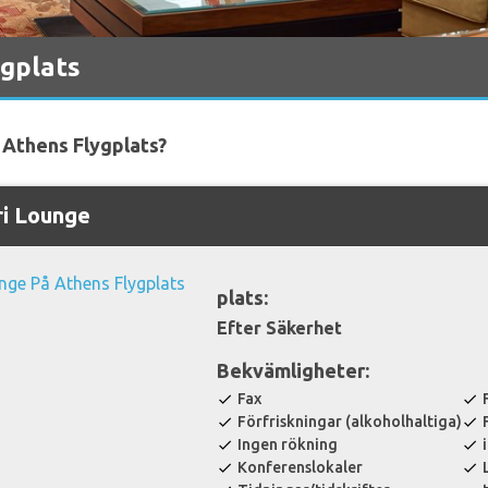
gplats
i Athens Flygplats?
ri Lounge
plats:
Efter Säkerhet
Bekvämligheter:
Fax
check
check
Förfriskningar (alkoholhaltiga)
check
check
Ingen rökning
check
check
Konferenslokaler
check
check