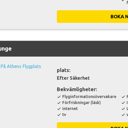
BOKA 
ounge
plats:
Efter Säkerhet
Bekvämligheter:
Flyginformationsövervakare
check
check
Förfriskningar (läsk)
check
check
internet
check
check
tv
check
check