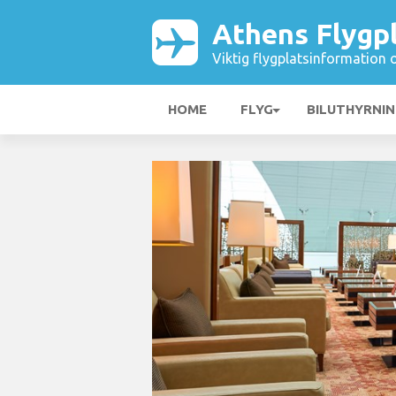
Athens Flygp
Viktig flygplatsinformation 
HOME
FLYG
BILUTHYRNI