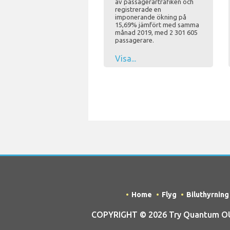
av passagerartrafiken och
registrerade en
imponerande ökning på
15,69% jämfört med samma
månad 2019, med 2 301 605
passagerare.
Visa...
Home
Flyg
Biluthyrning
COPYRIGHT © 2026 Try Quantum OU t