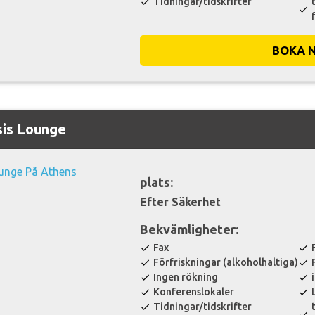
Tidningar/tidskrifter
check
check
BOKA 
sis Lounge
plats:
Efter Säkerhet
Bekvämligheter:
Fax
check
check
Förfriskningar (alkoholhaltiga)
check
check
Ingen rökning
check
check
Konferenslokaler
check
check
Tidningar/tidskrifter
check
check