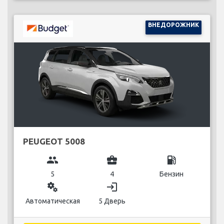
ВНЕДОРОЖНИК
PEUGEOT 5008
group
business_center
local_gas_station
5
4
Бензин
miscellaneous_services
login
Автоматическая
5 Дверь