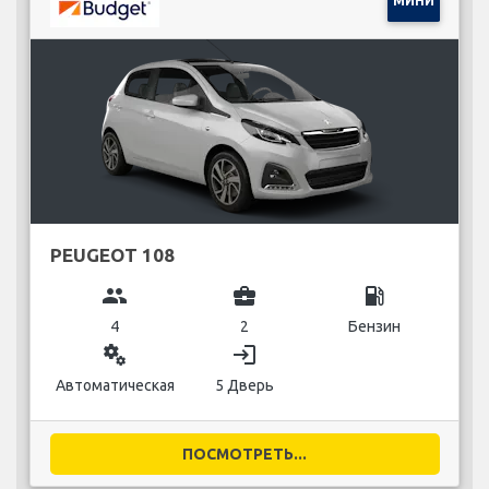
МИНИ
PEUGEOT 108
group
business_center
local_gas_station
4
2
Бензин
miscellaneous_services
login
Автоматическая
5 Дверь
ПОСМОТРЕТЬ...