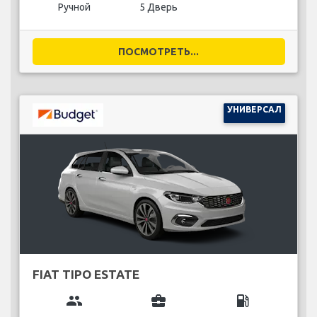
Ручной
5 Дверь
ПОСМОТРЕТЬ...
УНИВЕРСАЛ
FIAT TIPO ESTATE
group
business_center
local_gas_station