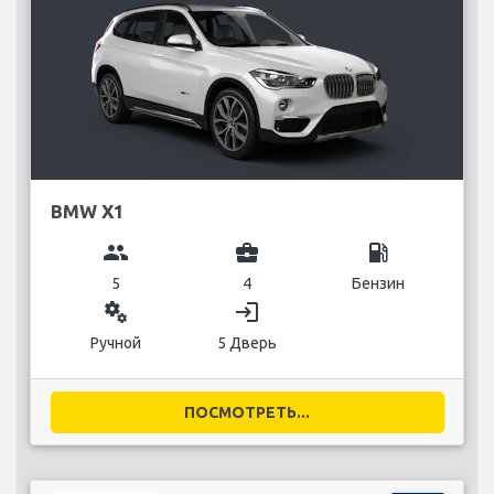
BMW X1
group
business_center
local_gas_station
5
4
Бензин
miscellaneous_services
login
Ручной
5 Дверь
ПОСМОТРЕТЬ...