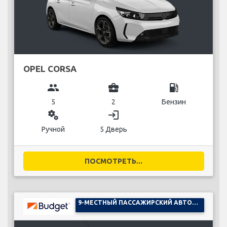
OPEL CORSA
group
business_center
local_gas_station
5
2
Бензин
miscellaneous_services
login
Ручной
5 Дверь
ПОСМОТРЕТЬ...
9-МЕСТНЫЙ ПАССАЖИРСКИЙ АВТОМОБИЛЬ