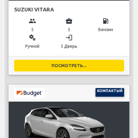
SUZUKI VITARA
group
business_center
local_gas_station
5
3
Бензин
miscellaneous_services
login
Ручной
5 Дверь
ПОСМОТРЕТЬ...
КОМПАКТЫЙ