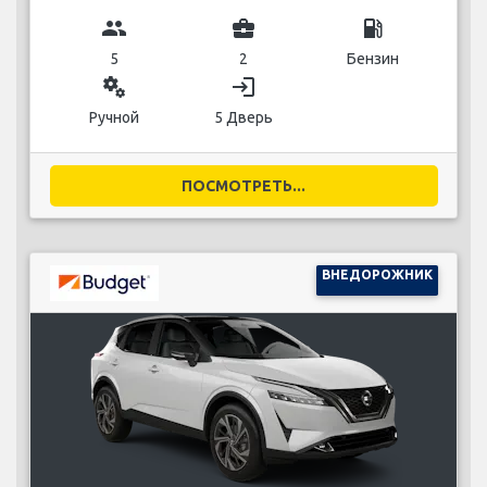
group
business_center
local_gas_station
5
2
Бензин
miscellaneous_services
login
Ручной
5 Дверь
ПОСМОТРЕТЬ...
ВНЕДОРОЖНИК