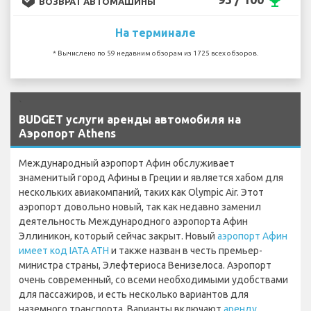
emoji_events
ВОЗВРАТ АВТОМАШИНЫ
На терминале
* Вычислено по 59 недавним обзорам из 1725 всех обзоров.
`
BUDGET услуги аренды автомобиля на
Аэропорт Athens
Международный аэропорт Афин обслуживает
знаменитый город Афины в Греции и является хабом для
нескольких авиакомпаний, таких как Olympic Air. Этот
аэропорт довольно новый, так как недавно заменил
деятельность Международного аэропорта Афин
Эллиникон, который сейчас закрыт. Новый
аэропорт Афин
имеет код IATA ATH
и также назван в честь премьер-
министра страны, Элефтериоса Венизелоса. Аэропорт
очень современный, со всеми необходимыми удобствами
для пассажиров, и есть несколько вариантов для
наземного транспорта. Варианты включают
аренду