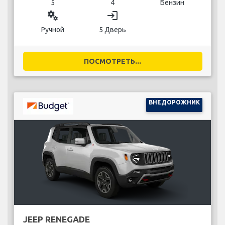
5
4
Бензин
miscellaneous_services
login
Ручной
5 Дверь
ПОСМОТРЕТЬ...
ВНЕДОРОЖНИК
JEEP RENEGADE