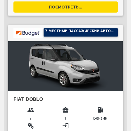
ПОСМОТРЕТЬ...
7-МЕСТНЫЙ ПАССАЖИРСКИЙ АВТОМОБИЛЬ
FIAT DOBLO
group
business_center
local_gas_station
7
1
Бензин
miscellaneous_services
login