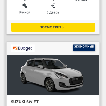
miscellaneous_services
login
Ручной
5 Дверь
ПОСМОТРЕТЬ...
ЭКОНОМНЫЙ
SUZUKI SWIFT