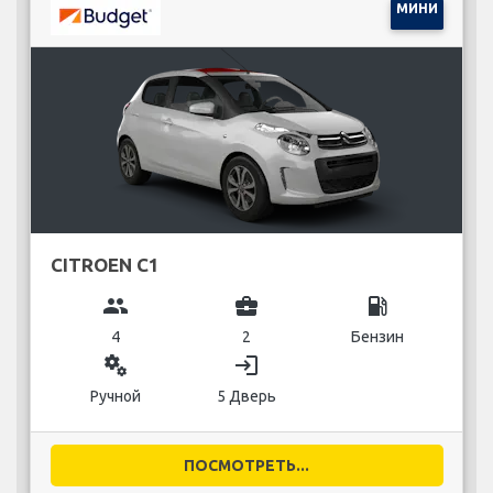
МИНИ
CITROEN C1
group
business_center
local_gas_station
4
2
Бензин
miscellaneous_services
login
Ручной
5 Дверь
ПОСМОТРЕТЬ...