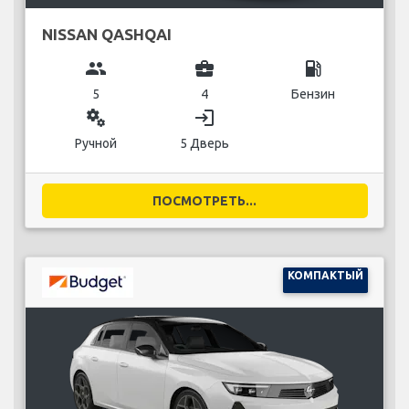
NISSAN QASHQAI
group
business_center
local_gas_station
5
4
Бензин
miscellaneous_services
login
Ручной
5 Дверь
ПОСМОТРЕТЬ...
КОМПАКТЫЙ