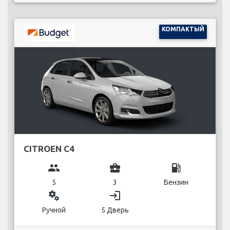
КОМПАКТЫЙ
CITROEN C4
group
business_center
local_gas_station
5
3
Бензин
miscellaneous_services
login
Ручной
5 Дверь