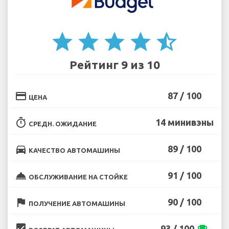
star
star
star
star
star_half
Рейтинг 9 из 10
credit_card
87 / 100
ЦЕНА
timer
14 минивэны
СРЕДН. ОЖИДАНИЕ
directions_car
89 / 100
КАЧЕСТВО АВТОМАШИНЫ
room_service
91 / 100
ОБСЛУЖИВАНИЕ НА СТОЙКЕ
flag
90 / 100
ПОЛУЧЕНИЕ АВТОМАШИНЫ
beenhere
93 / 100