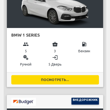
BMW 1 SERIES
group
business_center
local_gas_station
5
3
Бензин
miscellaneous_services
login
Ручной
5 Дверь
ПОСМОТРЕТЬ...
ВНЕДОРОЖНИК