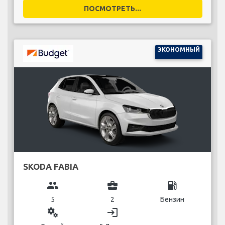
ПОСМОТРЕТЬ...
ЭКОНОМНЫЙ
SKODA FABIA
group
business_center
local_gas_station
5
2
Бензин
miscellaneous_services
login