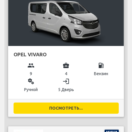
OPEL VIVARO
group
business_center
local_gas_station
9
4
Бензин
miscellaneous_services
login
Ручной
5 Дверь
ПОСМОТРЕТЬ...