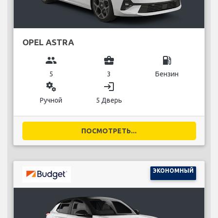
OPEL ASTRA
group
business_center
local_gas_station
5
3
Бензин
miscellaneous_services
login
Ручной
5 Дверь
ПОСМОТРЕТЬ...
ЭКОНОМНЫЙ