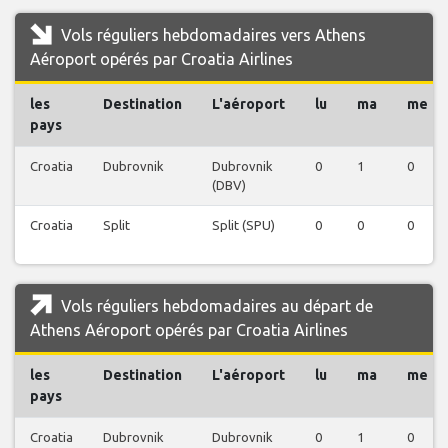
Vols réguliers hebdomadaires vers Athens
Aéroport opérés par Croatia Airlines
les
Destination
L'aéroport
lu
ma
me
pays
Croatia
Dubrovnik
Dubrovnik
0
1
0
(DBV)
Croatia
Split
Split (SPU)
0
0
0
Vols réguliers hebdomadaires au départ de
Athens Aéroport opérés par Croatia Airlines
les
Destination
L'aéroport
lu
ma
me
pays
Croatia
Dubrovnik
Dubrovnik
0
1
0