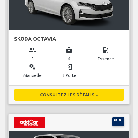
SKODA OCTAVIA
group
business_center
local_gas_station
5
4
Essence
miscellaneous_services
login
Manuelle
5 Porte
CONSULTEZ LES DÉTAILS...
MINI