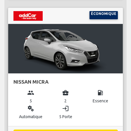
ÉCONOMIQUE
NISSAN MICRA
group
business_center
local_gas_station
5
2
Essence
miscellaneous_services
login
Automatique
5 Porte