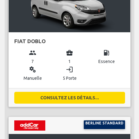
FIAT DOBLO
group
business_center
local_gas_station
7
1
Essence
miscellaneous_services
login
Manuelle
5 Porte
CONSULTEZ LES DÉTAILS...
BERLINE STANDARD