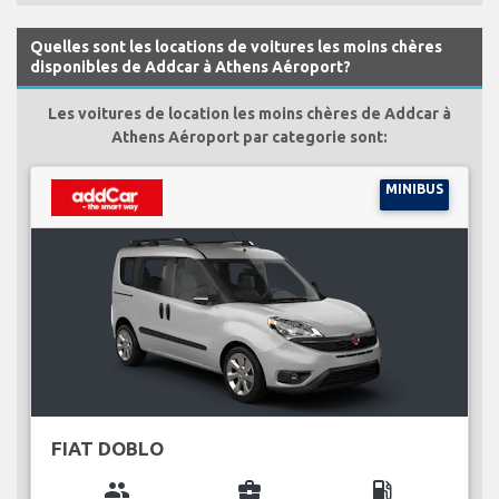
Quelles sont les locations de voitures les moins chères
disponibles de Addcar à Athens Aéroport?
Les voitures de location les moins chères de Addcar à
Athens Aéroport par categorie sont:
MINIBUS
FIAT DOBLO
group
business_center
local_gas_station