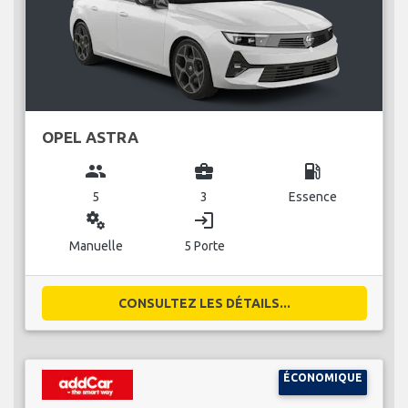
OPEL ASTRA
group
business_center
local_gas_station
5
3
Essence
miscellaneous_services
login
Manuelle
5 Porte
CONSULTEZ LES DÉTAILS...
ÉCONOMIQUE