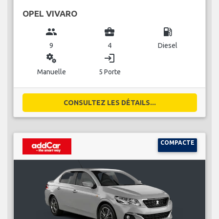
OPEL VIVARO
group
business_center
local_gas_station
9
4
Diesel
miscellaneous_services
login
Manuelle
5 Porte
CONSULTEZ LES DÉTAILS...
COMPACTE