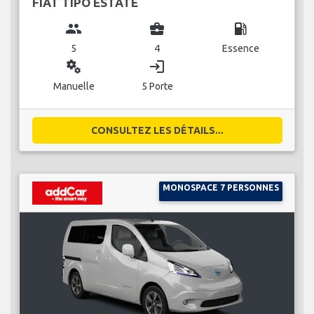
FIAT TIPO ESTATE
group
business_center
local_gas_station
5
4
Essence
miscellaneous_services
login
Manuelle
5 Porte
CONSULTEZ LES DÉTAILS...
MONOSPACE 7 PERSONNES