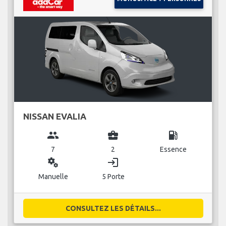
NISSAN EVALIA
group
business_center
local_gas_station
7
2
Essence
miscellaneous_services
login
Manuelle
5 Porte
CONSULTEZ LES DÉTAILS...