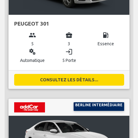
PEUGEOT 301
group
business_center
local_gas_station
5
3
Essence
miscellaneous_services
login
Automatique
5 Porte
CONSULTEZ LES DÉTAILS...
BERLINE INTERMÉDIAIRE