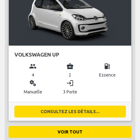
VOLKSWAGEN UP
group
business_center
local_gas_station
4
2
Essence
miscellaneous_services
login
Manuelle
3 Porte
CONSULTEZ LES DÉTAILS...
VOIR TOUT