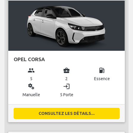
OPEL CORSA
group
business_center
local_gas_station
5
2
Essence
miscellaneous_services
login
Manuelle
5 Porte
CONSULTEZ LES DÉTAILS...