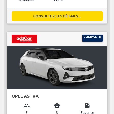
Manuelle
5 Porte
CONSULTEZ LES DÉTAILS...
COMPACTE
OPEL ASTRA
group
business_center
local_gas_station
5
3
Essence