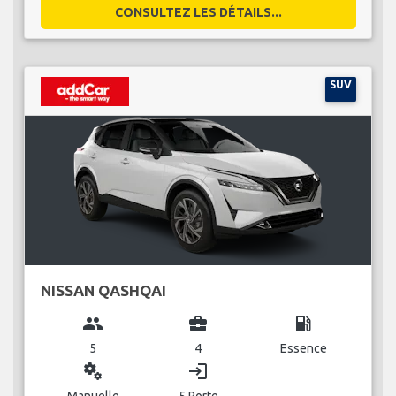
CONSULTEZ LES DÉTAILS...
SUV
NISSAN QASHQAI
group
business_center
local_gas_station
5
4
Essence
miscellaneous_services
login