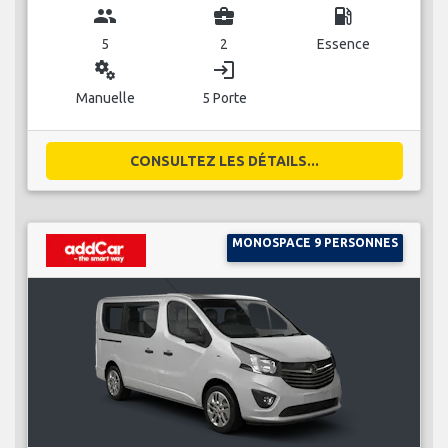
group
business_center
local_gas_station
5
2
Essence
miscellaneous_services
login
Manuelle
5 Porte
CONSULTEZ LES DÉTAILS...
MONOSPACE 9 PERSONNES