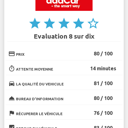
star
star
star
star
star_border
Evaluation 8 sur dix
credit_card
80 / 100
PRIX
timer
14 minutes
ATTENTE MOYENNE
directions_car
81 / 100
LA QUALITÉ DU VEHICULE
room_service
80 / 100
BUREAU D'INFORMATION
flag
76 / 100
RÉCUPERER LE VÉHICULE
beenhere
83 / 100