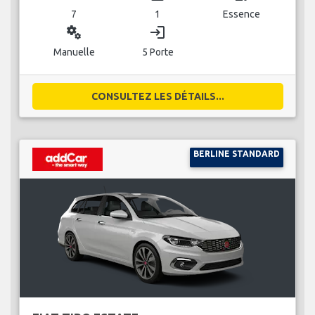
7
1
Essence
miscellaneous_services
login
Manuelle
5 Porte
CONSULTEZ LES DÉTAILS...
BERLINE STANDARD