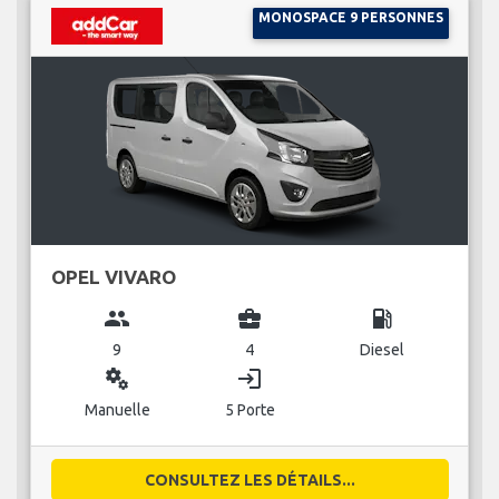
MONOSPACE 9 PERSONNES
OPEL VIVARO
group
business_center
local_gas_station
9
4
Diesel
miscellaneous_services
login
Manuelle
5 Porte
CONSULTEZ LES DÉTAILS...