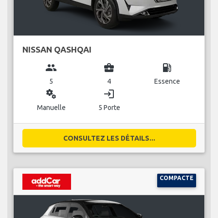
NISSAN QASHQAI
group
business_center
local_gas_station
5
4
Essence
miscellaneous_services
login
Manuelle
5 Porte
CONSULTEZ LES DÉTAILS...
COMPACTE