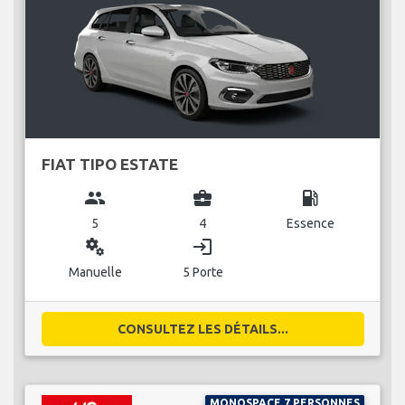
FIAT TIPO ESTATE
group
business_center
local_gas_station
5
4
Essence
miscellaneous_services
login
Manuelle
5 Porte
CONSULTEZ LES DÉTAILS...
MONOSPACE 7 PERSONNES