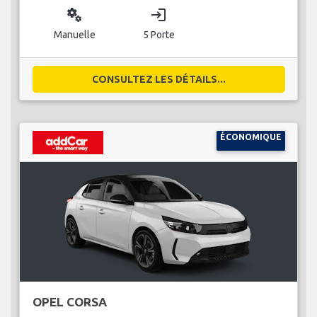
miscellaneous_services
login
Manuelle
5 Porte
CONSULTEZ LES DÉTAILS...
ÉCONOMIQUE
OPEL CORSA