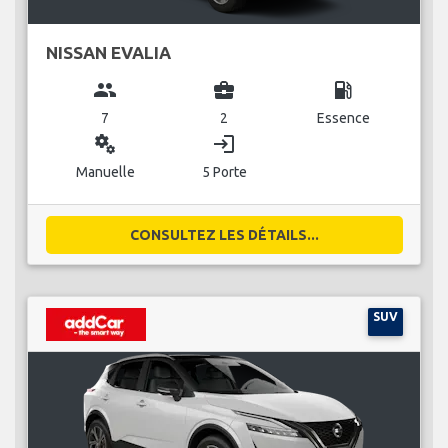
NISSAN EVALIA
group
business_center
local_gas_station
7
2
Essence
miscellaneous_services
login
Manuelle
5 Porte
CONSULTEZ LES DÉTAILS...
SUV