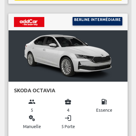
BERLINE INTERMÉDIAIRE
SKODA OCTAVIA
group
business_center
local_gas_station
5
4
Essence
miscellaneous_services
login
Manuelle
5 Porte