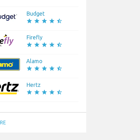
Budget
star
star
star
star
star_half
Firefly
star
star
star
star
star_half
Alamo
star
star
star
star
star_half
Hertz
star
star
star
star
star_half
ERE