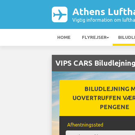
Athens Lufth
Vigtig information om luftha
HOME
FLYREJSER
BILUDL
VIPS CARS Biludlejnin
BILUDLEJNING 
UOVERTRUFFEN VÆR
PENGENE
Afhentningssted